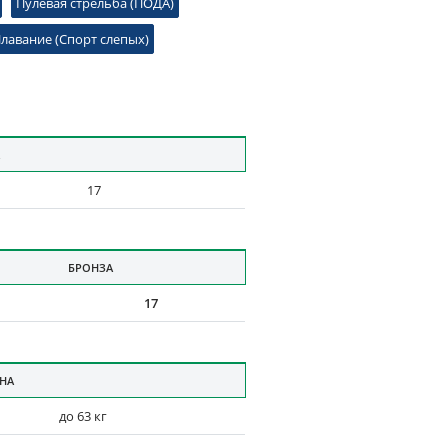
Пулевая стрельба (ПОДА)
лавание (Спорт слепых)
17
БРОНЗА
17
НА
до 63 кг