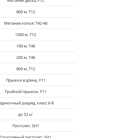
Метание диска, F12
800 м, T12
Метание копья, T42-46
1500 м, T12
100 м, T46
200 м, T46
800 м, T12
Прыжки в длину, F11
Тройной прыжок, F11
диночный разряд, класс 6-8
до 52 кг
Пистолет, SH1
Спортивный пистолет, SH1