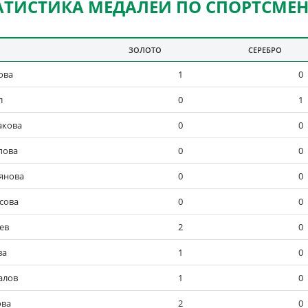
АТИСТИКА МЕДАЛЕЙ ПО СПОРТСМЕ
ЗОЛОТО
СЕРЕБРО
ова
1
0
л
0
1
акова
0
0
пова
0
0
янова
0
0
сова
0
0
ев
2
0
ва
1
0
алов
1
0
ова
2
0