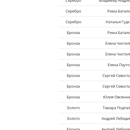
Серебро
Владимир Андр
Серебро
Рима Батал
Серебро
Наталья Гудк
Бронза
Рима Батал
Бронза
Елена Чистил
Бронза
Елена Чистил
Бронза
Елена Пауто
Бронза
Сергей Севост
Бронза
Сергей Севост
Бронза
Юлия Овсянни
Золото
Тамара Подпа
Золото
Андрей Лебеди
Бронза
Андрей Лебеди