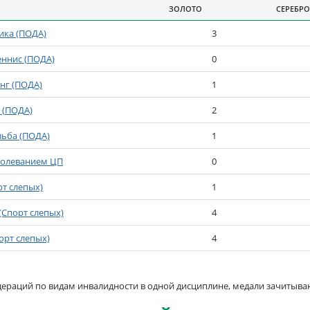
ЗОЛОТО
СЕРЕБРО
ИДАМ СПОРТА
ика (ПОДА)
3
еннис (ПОДА)
0
нг (ПОДА)
1
 (ПОДА)
2
льба (ПОДА)
1
болеванием ЦП
0
т слепых)
1
(Спорт слепых)
4
орт слепых)
4
ераций по видам инвалидности в одной дисциплине, медали зачитываю