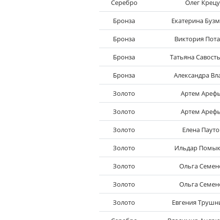
Серебро
Олег Крецу
Бронза
Екатерина Бузм
Бронза
Виктория Пот
Бронза
Татьяна Савост
Бронза
Александра Вл
Золото
Артем Ареф
Золото
Артем Ареф
Золото
Елена Пауто
Золото
Ильдар Помык
Золото
Ольга Семен
Золото
Ольга Семен
Золото
Евгения Трушн