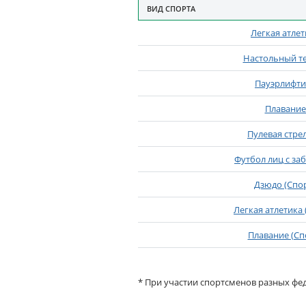
ВИД СПОРТА
СТАТИСТИКА МЕДАЛЕЙ ПО В
Легкая атлет
Настольный т
Пауэрлифти
Плавание
Пулевая стре
Футбол лиц с за
Дзюдо (Спор
Легкая атлетика 
Плавание (Сп
* При участии спортсменов разных фед