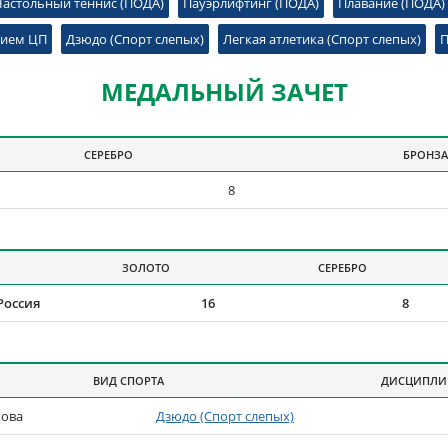
Настольный теннис (ПОДА)
Пауэрлифтинг (ПОДА)
Плавание (ПОДА)
нием ЦП
Дзюдо (Спорт слепых)
Легкая атлетика (Спорт слепых)
П
МЕДАЛЬНЫЙ ЗАЧЕТ
СЕРЕБРО
БРОНЗА
Т
8
ЗОЛОТО
СЕРЕБРО
НАМ
Россия
16
8
ВИД СПОРТА
ДИСЦИПЛИ
И ДИСЦИПЛИНАМ
кова
Дзюдо (Спорт слепых)