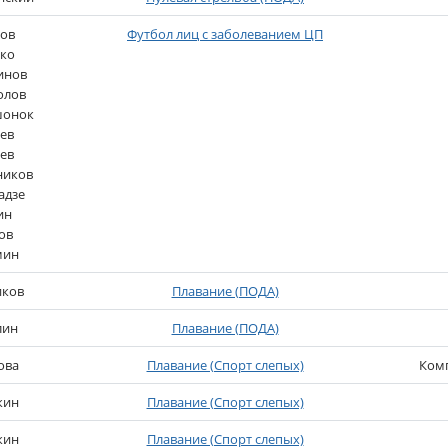
сов
Футбол лиц с заболеванием ЦП
бко
инов
олов
шонок
ев
ев
ников
адзе
ин
ов
мин
иков
Плавание (ПОДА)
лин
Плавание (ПОДА)
ова
Плавание (Спорт слепых)
Комп
кин
Плавание (Спорт слепых)
кин
Плавание (Спорт слепых)