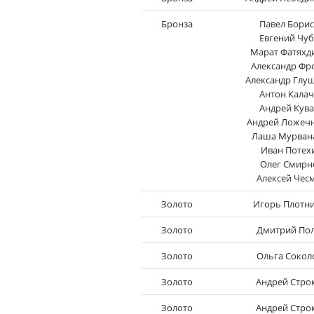
Бронза
Павел Бори
Евгений Чу
Марат Фатяхд
Александр Фр
Александр Глу
Антон Калач
Андрей Кува
Андрей Ложеч
Лаша Мурван
Иван Потех
Олег Смирн
Алексей Чес
Золото
Игорь Плотн
Золото
Дмитрий По
Золото
Ольга Сокол
Золото
Андрей Стро
Золото
Андрей Стро