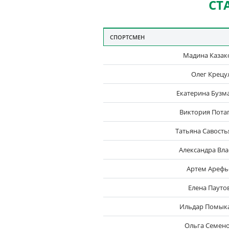
СТ
СПОРТСМЕН
Мадина Казак
Олег Крецу
Екатерина Бузм
Виктория Пота
Татьяна Савость
Александра Вла
Артем Арефь
Елена Пауто
Ильдар Помык
Ольга Семен