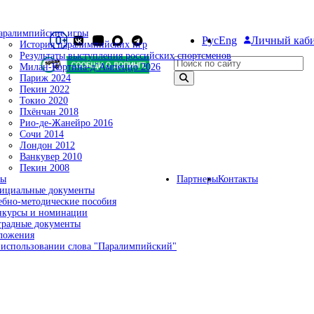
аралимпийские игры
Рус
Eng
Личный каб
История паралимпийских игр
Результаты выступления российских спортсменов
Поиск по сайту
Милан-Кортина-д`Ампеццо 2026
Париж 2024
Пекин 2022
Токио 2020
Пхёнчан 2018
Рио-де-Жанейро 2016
Сочи 2014
Лондон 2012
Ванкувер 2010
Пекин 2008
ты
Партнеры
Контакты
ициальные документы
ебно-методические пособия
нкурсы и номинации
градные документы
ложения
 использовании слова "Паралимпийский"