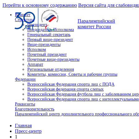
Перейти к основному содержанию
Версия сайта для слабовид
Комитет
Структура
Паралимпийский
Президент
комитет России
Председатель Исполкома
Генеральный секретарь
Первый вице-президент
Вице-президенты
Исполком
Почетный президент
Почетные вице-президенты
Аппарат
Региональные отделения
Комитеты, комиссии, Советы и рабочие группы
Федерации
Всероссийская Федерация спорта лиц с ПОДА
Всероссийская федерация спорта слепых
Всероссийская Федерация футбола лиц с заболеванием це
Всероссийская Федерация спорта лиц с интеллектуальны
Реквизиты
Благотворительность
Паралимпийский центр дополнительного профессионального об
Главная
Пресс-центр
1