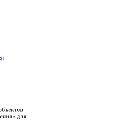
о
)
объектов
ения» для