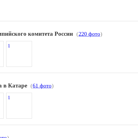
пийского комитета России
(
220 фото
)
а в Катаре
(
61 фото
)
ото
)