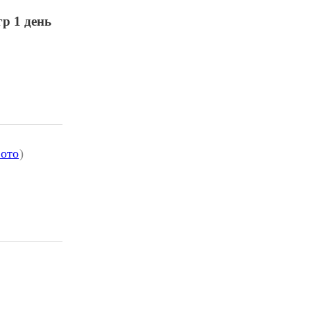
р 1 день
фото
)