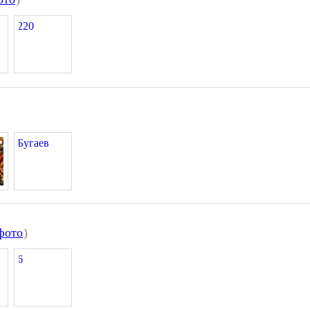
фото
)