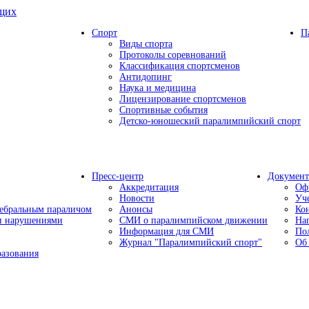
ящих
Спорт
П
Виды спорта
Протоколы соревнований
Классификация спортсменов
Антидопинг
Наука и медицина
Лицензирование спортсменов
Спортивные события
Детско-юношеский паралимпийский спорт
Пресс-центр
Докумен
Аккредитация
Оф
Новости
Уч
ребральным параличом
Анонсы
Ко
ми нарушениями
СМИ о паралимпийском движении
На
Информация для СМИ
По
Журнал "Паралимпийский спорт"
Об
разования