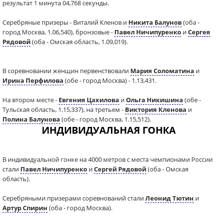
результат 1 минута 04,768 секунды.
Серебряные призеры - Виталий Кленов и
Никита Балунов
(оба -
город Москва, 1.06,540), бронзовые -
Павел Ничипуренко
и
Сергея
Рядовой
(оба - Омская область, 1.09,019).
В соревновании женщин первенствовали
Мария Соломатина
и
Ирина Перфилова
(обе - город Москва) - 1.13,431.
На втором месте -
Евгения Цахилова
и
Ольга Никишина
(обе -
Тульская область, 1.15,337), на третьем -
Виктория Кленова
и
Полина Балунова
(обе - город Москва, 1.15,512).
ИНДИВИДУАЛЬНАЯ ГОНКА
В индивидуальной гонке на 4000 метров с места чемпионами России
стали
Павел Ничипуренко
и
Сергей Рядовой
(оба - Омская
область).
Серебряными призерами соревнований стали
Леонид Тютин
и
Артур Спирин
(оба - город Москва).