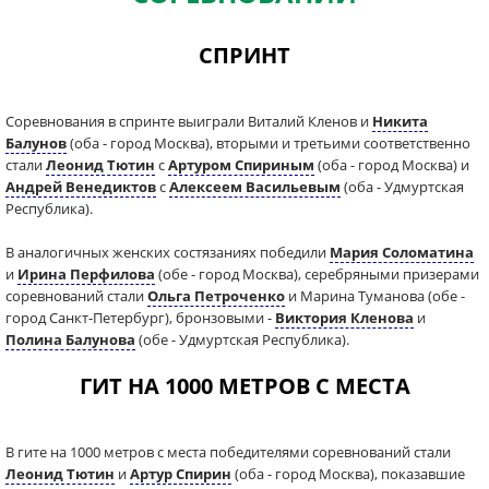
СПРИНТ
Соревнования в спринте выиграли Виталий Кленов и
Никита
Балунов
(оба - город Москва), вторыми и третьими соответственно
стали
Леонид Тютин
с
Артуром Спириным
(оба - город Москва) и
Андрей Венедиктов
с
Алексеем Васильевым
(оба - Удмуртская
Республика).
В аналогичных женских состязаниях победили
Мария Соломатина
и
Ирина Перфилова
(обе - город Москва), серебряными призерами
соревнований стали
Ольга Петроченко
и Марина Туманова (обе -
город Санкт-Петербург), бронзовыми -
Виктория Кленова
и
Полина Балунова
(обе - Удмуртская Республика).
ГИТ НА 1000 МЕТРОВ С МЕСТА
В гите на 1000 метров с места победителями соревнований стали
Леонид Тютин
и
Артур Спирин
(оба - город Москва), показавшие