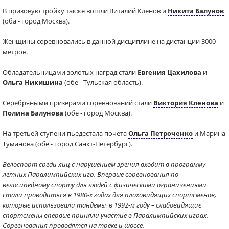
В призовую тройку также вошли Виталий Кленов и
Никита Балунов
(оба - город Москва).
Женщины соревновались в данной дисциплине на дистанции 3000
метров.
Обладательницами золотых наград стали
Евгения Цахилова
и
Ольга Никишина
(обе - Тульская область).
Серебряными призерами соревнований стали
Виктория Кленова
и
Полина Балунова
(обе - город Москва).
На третьей ступени пьедестала почета
Ольга Петроченко
и Марина
Туманова (обе - город Санкт-Петербург).
Велоспорт среди лиц с нарушением зрения входит в программу
летних Паралимпийских игр. Впервые соревнования по
велосипедному спорту для людей с физическими ограничениями
стали проводиться в 1980-х годах для плоховидящих спортсменов,
которые использовали тандемы, в 1992-м году – слабовидящие
спортсмены впервые приняли участие в Паралимпийских играх.
Соревнования проводятся на треке и шоссе.