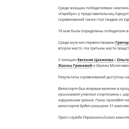
Среди женщин победителями чемпиона
«Серебро» у представительниц Удмур
соревнований также стал тандем из У
16 мая были определены победители в
Среди мужчин первенствовали
Григо
второе место. На третьем месте пред
У женщин
Евгения Цахилова
с
Ольг
Жанны Гриневой
и Ирины Моличевой
Результаты соревнований доступны на
Велоспорт был впервые включен в прогр
принимают участие спортсмены с цер
нарушением зрения. Гонки проходят на 
велоспорте будет разыгран 51 комплек
Пресс-служба Паралимпийского комит