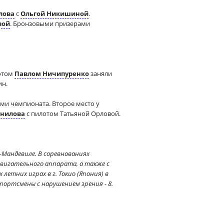
лова
с
Ольгой Никишиной
.
вой
. Бронзовыми призерами
отом
Павлом Ничипуренко
заняли
ин.
ми чемпионата. Второе место у
нилова
с пилотом Татьяной Орловой.
к-Мандевиле. В соревнованиях
игательного аппарата, а также с
летних играх в г. Токио (Япония) в
портсмены с нарушением зрения - 8.