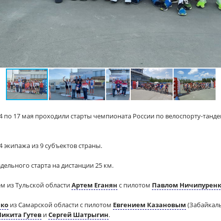
14 по 17 мая проходили старты чемпионата России по велоспорту-танде
 экипажа из 9 субъектов страны.
здельного старта на дистанции 25 км.
ем из Тульской области
Артем Еганян
с пилотом
Павлом Ничипурен
нко
из Самарской области с пилотом
Евгением Казановым
(Забайкаль
Никита Гутев
и
Сергей Шатрыгин
.