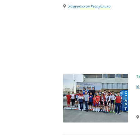
Удмуртская Республика
1
В