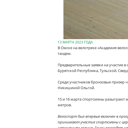
13 МАРТА 2023 ГОДА
В Омске на велотреке «Академия велос
тандем.
Предварительные заявки на участие в 
Бурятской Республика, Тульской, Свер
Среди участников бронзовые призер че
Никишиной Ольгой.
15 и 16 марта спортсмены разыграют ме
метров.
Велоспорт был впервые включен в прогр
принимают участие спортсмены с цер
нарушением зрения. Гонки проходят на 