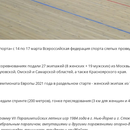
порта» с 14 по 17 марта Всероссийская федерация спорта слепых прове
соревнованиях подали 27 экипажей (8 женских + 19 мужских) из Москвы
дловской, Омской и Самарской областей, а также Красноярского края.
мпионата Европы 2021 года в раздельном старте - женский экипаж из 
дали спринте (200 метров), гонке преследования (3 км для женщин и 4
амму VII Паралимпийских летних игр 1984 года в г. Нью-Йорке и г. Сто
ебральным параличом, ампутациями и другими поражениями опорно-дв
велосипедах, трициклах, тандемах и хендбайках.