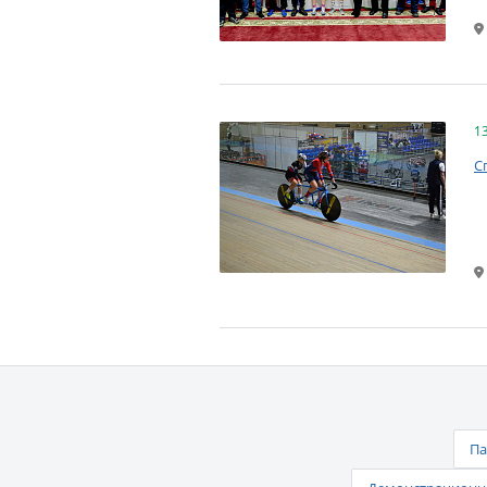
1
С
Па