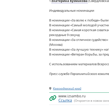
1.
Екатерина Бузмакова
(Свердловска
Индивидуальные номинации
В номинации «За волю к победе» были
В номинации «Самый молодой участни
В номинации «Самая короткая схватка
рекордные 9 секунд
В номинации «За отличное судейство»
(Москва)
В номинации «За лучшую технику» на
В номинации «Ветеран борьбы, за пре
С использованием материалов Всерос
Пресс-служба Паралимпийского комит
Краснодарский край
www.izsambo.ru
Ссылка
(Откроется в новом окн