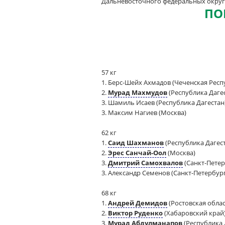
Дальневосточного федеральных округ
ПО
57 кг
1. Берс-Шейх Ахмадов (Чеченская Респ
2.
Мурад Махмудов
(Республика Даге
3. Шамиль Исаев (Республика Дагестан
3. Максим Нагиев (Москва)
62 кг
1.
Саид Шахманов
(Республика Дагес
2.
Эрес Санчай-Оол
(Москва)
3.
Дмитрий Самохвалов
(Санкт-Петер
3. Александр Семенов (Санкт-Петербур
68 кг
1.
Андрей Демидов
(Ростовская облас
2.
Виктор Руденко
(Хабаровский край
3.
Мурад Абдулманапов
(Республика 