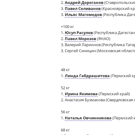
2.
Андрей Дороганов
(Ставропольски
3.
Павел Селиванов
(Красноярский кр
3.
Ильяс Магомедов
(Республика Даге
+100 кг
1.
Юсуп Расулов
(Республика Дагестан
2.
Павел Морозов
(ЯНАО)
3. Валерий Ларионов (Республика Тата
3. Сергей Синицин (Московская област
48 кг
1.
Линда Габдрашитова
(Пермский к
52 кг
1.
Ирина Якимова
(Пермский край)
2. Анастасия Бузмакова (Свердловская 
56 кг
1.
Наталья Овчинникова
(Пермский 
68 кг