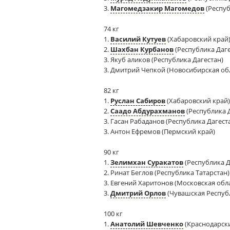
3.
Магомедзакир Магомедов
(Респуб
74 кг
1.
Василий Кутуев
(Хабаровский край
2.
Шахбан Курбанов
(Республика Даге
3. Якуб аликов (Республика Дагестан)
3. Дмитрий Чепкой (Новосибирская об
82 кг
1.
Руслан Сабиров
(Хабаровский край)
2.
Саадо Абдурахманов
(Республика 
3. Гасан Рабаданов (Республика Дагест
3. Антон Ефремов (Пермский край)
90 кг
1.
Зелимхан Суракатов
(Республика Д
2. Ринат Беглов (Республика Татарстан)
3. Евгений Харитонов (Московская обл
3.
Дмитрий Орлов
(Чувашская Респуб
100 кг
1.
Анатолий Шевченко
(Краснодарски