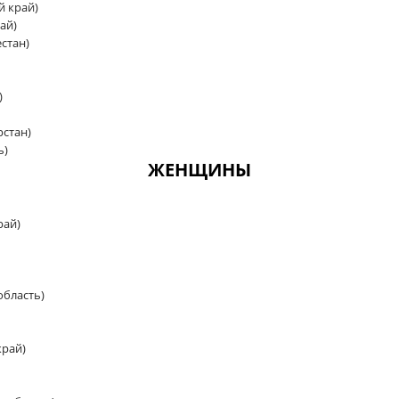
й край)
ай)
стан)
)
рстан)
ь)
ЖЕНЩИНЫ
рай)
область)
край)