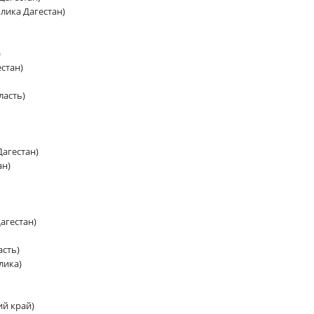
лика Дагестан)
)
стан)
ласть)
Дагестан)
ан)
агестан)
асть)
лика)
й край)