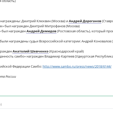
я область)
 награждены: Дмитрий Клюквин (Москва) и
Андрей Дороганов
(Ставр
к» был награжден Дмитрий Митрофанов (Москва)
» был награжден
Андрей Демидов
(Ростовская область), который пров
 были награждены судьи Всероссийской категории: Андрей Коновалов 
гражден
Анатолий Шевченко
(Краснодарский край)
данность самбо» награжден Владимир Карпеев (Удмуртская Республика
сийской Федерации Самбо:
http://www.sambo.ru/press/news/2018/6144/
ета России
е)