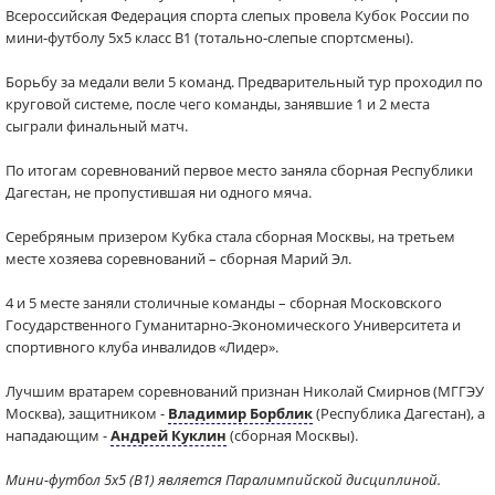
Всероссийская Федерация спорта слепых провела Кубок России по
мини-футболу 5х5 класс В1 (тотально-слепые спортсмены).
Борьбу за медали вели 5 команд. Предварительный тур проходил по
круговой системе, после чего команды, занявшие 1 и 2 места
сыграли финальный матч.
По итогам соревнований первое место заняла сборная Республики
Дагестан, не пропустившая ни одного мяча.
Серебряным призером Кубка стала сборная Москвы, на третьем
месте хозяева соревнований – сборная Марий Эл.
4 и 5 месте заняли столичные команды – сборная Московского
Государственного Гуманитарно-Экономического Университета и
спортивного клуба инвалидов «Лидер».
Лучшим вратарем соревнований признан Николай Смирнов (МГГЭУ
Москва), защитником -
Владимир Борблик
(Республика Дагестан), а
нападающим -
Андрей Куклин
(сборная Москвы).
Мини-футбол 5х5 (B1) является Паралимпийской дисциплиной.