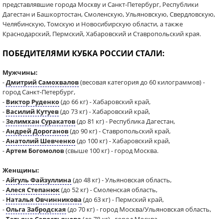
представлявшие города Москву и Санкт-Петербург, Республики
Дагестан и Башкортостан, Смоленскую, Ульяновскую, Свердловскую,
Челябинскую, Томскую и Новосибирскую области, а также
Краснодарский, Пермский, Хабаровский и Ставропольский края.
ПОБЕДИТЕЛЯМИ КУБКА РОССИИ СТАЛИ:
Мужчины:
-
Дмитрий Самохвалов
(весовая категория до 60 килограммов) -
город Санкт-Петербург,
-
Виктор Руденко
(до 66 кг) - Хабаровский край,
-
Василий Кутуев
(до 73 кг) - Хабаровский край,
-
Зелимхан Суракатов
(до 81 кг) - Республика Дагестан,
-
Андрей Дороганов
(до 90 кг) - Ставропольский край,
-
Анатолий Шевченко
(до 100 кг) - Хабаровский край,
-
Артем Богомолов
(свыше 100 кг) - город Москва.
Женщины:
-
Айгуль Файзуллина
(до 48 кг) - Ульяновская область,
-
Алеся Степанюк
(до 52 кг) - Смоленская область,
-
Наталья Овчинникова
(до 63 кг) - Пермский край,
-
Ольга Забродская
(до 70 кг) - город Москва/Ульяновская область,