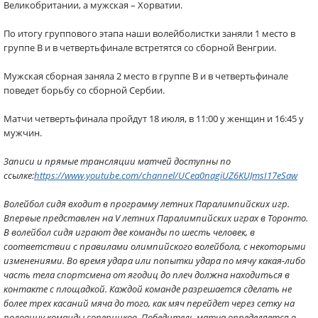
Великобритании, а мужская – Хорватии.
По итогу группового этапа наши волейболистки заняли 1 место в
группе В и в четвертьфинале встретятся со сборной Венгрии.
Мужская сборная заняла 2 место в группе В и в четвертьфинале
поведет борьбу со сборной Сербии.
Матчи четвертьфинала пройдут 18 июля, в 11:00 у женщин и 16:45 у
мужчин.
Записи и прямые трансляции матчей доступны по
ссылке:
https://www.youtube.com/channel/UCea0nagiUZ6KUJmsI17eSaw
Волейбол сидя входит в программу летних Паралимпийских игр.
Впервые представлен на V летних Паралимпийских играх в Торонто.
В волейбол сидя играют две команды по шесть человек, в
соответствии с правилами олимпийского волейбола, с некоторыми
изменениями. Во время удара или попытки удара по мячу какая-либо
часть тела спортсмена от ягодиц до плеч должна находиться в
контакте с площадкой. Каждой команде разрешается сделать не
более трех касаний мяча до того, как мяч перейдет через сетку на
половину команды соперников. Победитель матча определяется в