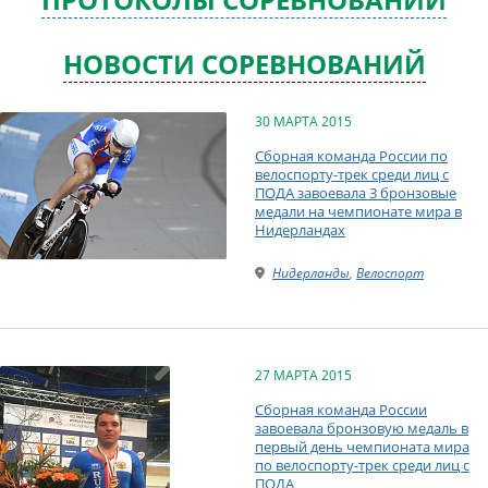
НОВОСТИ СОРЕВНОВАНИЙ
30 МАРТА 2015
Сборная команда России по
велоспорту-трек среди лиц с
ПОДА завоевала 3 бронзовые
медали на чемпионате мира в
Нидерландах
Нидерланды
,
Велоспорт
27 МАРТА 2015
Сборная команда России
завоевала бронзовую медаль в
первый день чемпионата мира
по велоспорту-трек среди лиц с
ПОДА