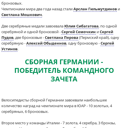
бронзовых.
Чемпионами мира два года назад стали
Арслан Гильмутдинов
и
Светлана Мошкович
.
Две серебряные медали завоевала
Юлия Сибагатова
, по одной
серебряной и одной бронзовой -
Сергей Семочкин
и
Сергей
Пудов
, две бронзовые -
Светлана Перова
(Пермский край), одну
серебряную -
Алексей Обыденнов
, одну бронзовую -
Сергей
Устинов
.
СБОРНАЯ ГЕРМАНИИ -
ПОБЕДИТЕЛЬ КОМАНДНОГО
ЗАЧЕТА
Велосипедисты сборной Германии завоевали наибольшее
количество наград на чемпионате мира в ЮАР - 10 золотых, 4
серебряных, 6 бронзовых.
Второе место у команды Италии - 7 золота, 4 серебра, 3 бронзы,