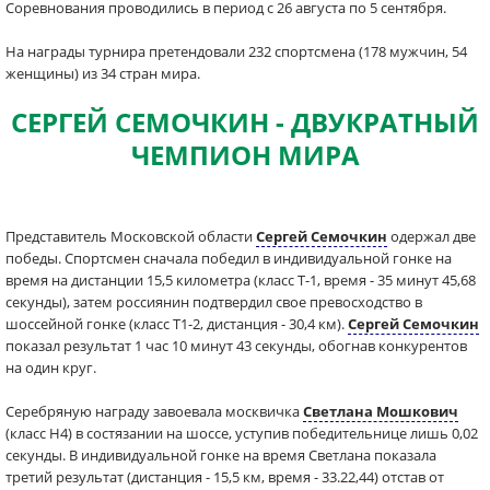
Соревнования проводились в период с 26 августа по 5 сентября.
На награды турнира претендовали 232 спортсмена (178 мужчин, 54
женщины) из 34 стран мира.
СЕРГЕЙ СЕМОЧКИН - ДВУКРАТНЫЙ
ЧЕМПИОН МИРА
Представитель Московской области
Сергей Семочкин
одержал две
победы. Спортсмен сначала победил в индивидуальной гонке на
время на дистанции 15,5 километра (класс T-1, время - 35 минут 45,68
секунды), затем россиянин подтвердил свое превосходство в
шоссейной гонке (класс T1-2, дистанция - 30,4 км).
Сергей Семочкин
показал результат 1 час 10 минут 43 секунды, обогнав конкурентов
на один круг.
Серебряную награду завоевала москвичка
Светлана Мошкович
(класс Н4) в состязании на шоссе, уступив победительнице лишь 0,02
секунды. В индивидуальной гонке на время Светлана показала
третий результат (дистанция - 15,5 км, время - 33.22,44) отстав от