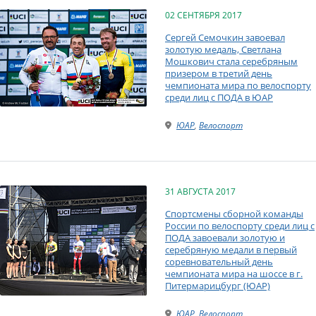
02 СЕНТЯБРЯ 2017
Сергей Семочкин завоевал
золотую медаль, Светлана
Мошкович стала серебряным
призером в третий день
чемпионата мира по велоспорту
среди лиц с ПОДА в ЮАР
ЮАР
,
Велоспорт
31 АВГУСТА 2017
Спортсмены сборной команды
России по велоспорту среди лиц с
ПОДА завоевали золотую и
серебряную медали в первый
соревновательный день
чемпионата мира на шоссе в г.
Питермарицбург (ЮАР)
ЮАР
,
Велоспорт