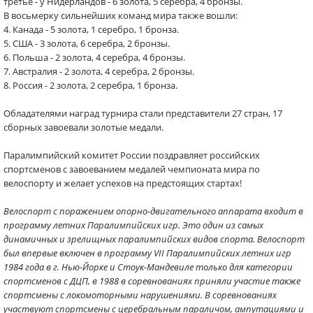
третье - у Нидерландов - 6 золота, 5 серебра, 4 бронзы.
В восьмерку сильнейших команд мира также вошли:
4. Канада - 5 золота, 1 серебро, 1 бронза.
5. США - 3 золота, 6 серебра, 2 бронзы.
6. Польша - 2 золота, 4 серебра, 4 бронзы.
7. Австралия - 2 золота, 4 серебра, 2 бронзы.
8. Россия - 2 золота, 2 серебра, 1 бронза.
Обладателями наград турнира стали представители 27 стран, 17
сборных завоевали золотые медали.
Паралимпийский комитет России поздравляет российских
спортсменов с завоеванием медалей чемпионата мира по
велоспорту и желает успехов на предстоящих стартах!
Велоспорт с поражением опорно-двигательного аппарата входит в
программу летних Паралимпийских игр. Это один из самых
динамичных и зрелищных паралимпийских видов спорта. Велоспорт
был впервые включен в программу VII Паралимпийских летних игр
1984 года в г. Нью-Йорке и Стоук-Мандевиле только для категории
спортсменов с ДЦП, в 1988 в соревнованиях приняли участие также
спортсмены с локомоторными нарушениями. В соревнованиях
участвуют спортсмены с церебральным параличом, ампутациями и