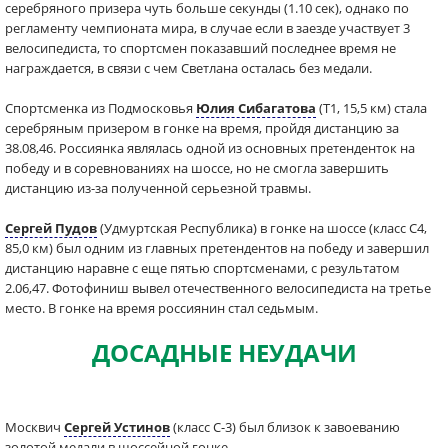
серебряного призера чуть больше секунды (1.10 сек), однако по
регламенту чемпионата мира, в случае если в заезде участвует 3
велосипедиста, то спортсмен показавший последнее время не
награждается, в связи с чем Светлана осталась без медали.
Спортсменка из Подмосковья
Юлия Сибагатова
(T1, 15,5 км) стала
серебряным призером в гонке на время, пройдя дистанцию за
38.08,46. Россиянка являлась одной из основных претенденток на
победу и в соревнованиях на шоссе, но не смогла завершить
дистанцию из-за полученной серьезной травмы.
Сергей Пудов
(Удмуртская Республика) в гонке на шоссе (класс C4,
85,0 км) был одним из главных претендентов на победу и завершил
дистанцию наравне с еще пятью спортсменами, с результатом
2.06,47. Фотофиниш вывел отечественного велосипедиста на третье
место. В гонке на время россиянин стал седьмым.
ДОСАДНЫЕ НЕУДАЧИ
Москвич
Сергей Устинов
(класс С-3) был близок к завоеванию
золотой медали в шоссейной гонке.