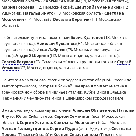
Московская область),
Сергей Семочкин
(Т1, Московская область),
Мария Гоголева
(Т2, Пермский край),
Дмитрий Гуменников
(Н2,
Удмуртия),
Наталья Януто
(Н3, Московская область),
Светлана
Мошкович
(Н4, Москва) и
Василий Веригин
(Н4, Московская
область).
Победителями турнира также стали
Борис Кузнецов
(Т3, Москва,
групповая гонка),
Николай Лукьянов
(Н1, Московская область,
групповая гонка),
Илья Лабутин
(Т3, Москва, индивидуальная
гонка),
Андрей Ширяев
(Н3, Москва, индивидуальная гонка),
Сергей Батуков
(С3, Самарская область, групповая гонка) и
Сергей
Устинов
(С3, Москва, индивидуальная гонка).
По итогам чемпионата России определен состав сборной России по
велоспорту-шоссе, которая в ближайшее время примет участие в
тренировочном сборе в Ливинье (Италия), Кубке мира в Эльцахе
(Германия) и чемпионате мира в швейцарском городе Нотвиле.
В национальную команду включены
Алексей Обыденнов
,
Наталья
Януто
,
Юлия Сибагатова
,
Сергей Семочкин
(все - Московская
область),
Сергей Устинов
,
Светлана Мошкович
(оба - Москва),
Арслан Гильмутдинов
,
Сергей Пудов
(оба - Удмуртия),
Светлана
Перова
(Пермский край) и
Ксения Севастьянова
(Тюменская