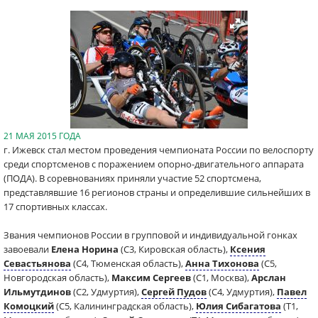
21 МАЯ 2015 ГОДА
г. Ижевск стал местом проведения чемпионата России по велоспорту
среди спортсменов с поражением опорно-двигательного аппарата
(ПОДА). В соревнованиях приняли участие 52 спортсмена,
представлявшие 16 регионов страны и определившие сильнейших в
17 спортивных классах.
Звания чемпионов России в групповой и индивидуальной гонках
завоевали
Елена Норина
(С3, Кировская область),
Ксения
Севастьянова
(С4, Тюменская область),
Анна Тихонова
(С5,
Новгородская область),
Максим Сергеев
(С1, Москва),
Арслан
Ильмутдинов
(С2, Удмуртия),
Сергей Пудов
(С4, Удмуртия),
Павел
Комоцкий
(С5, Калининградская область),
Юлия Сибагатова
(Т1,