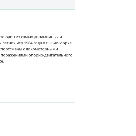
Это один из самых динамичных и
летних игр 1984 года в г. Нью-Йорке
е спортсмены с локомоторными
и поражениями опорно-двигательного
е.