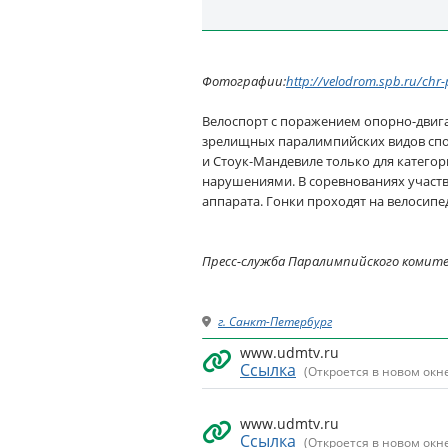
Фотографии:
http://velodrom.spb.ru/chr
Велоспорт с поражением опорно-двига
зрелищных паралимпийских видов спор
и Стоук-Мандевиле только для катего
нарушениями. В соревнованиях участ
аппарата. Гонки проходят на велосипе
Пресс-служба Паралимпийского комит
г. Санкт-Петербург
www.udmtv.ru
Ссылка
(Откроется в новом окн
www.udmtv.ru
Ссылка
(Откроется в новом окн