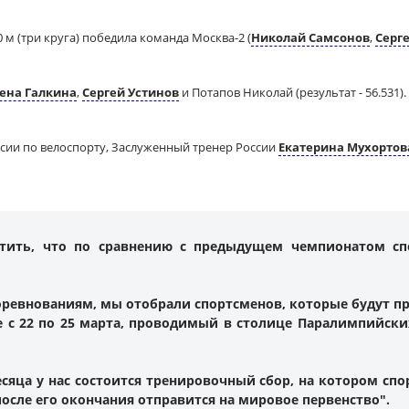
 м (три круга) победила команда Москва-2 (
Николай Самсонов
,
Серг
ена Галкина
,
Сергей Устинов
и Потапов Николай (результат - 56.531).
сии по велоспорту, Заслуженный тренер России
Екатерина Мухортов
етить, что по сравнению с предыдущем чемпионатом с
ревнованиям, мы отобрали спортсменов, которые будут пр
 с 22 по 25 марта, проводимый в столице Паралимпийских и
сяца у нас состоится тренировочный сбор, на котором с
после его окончания отправится на мировое первенство".