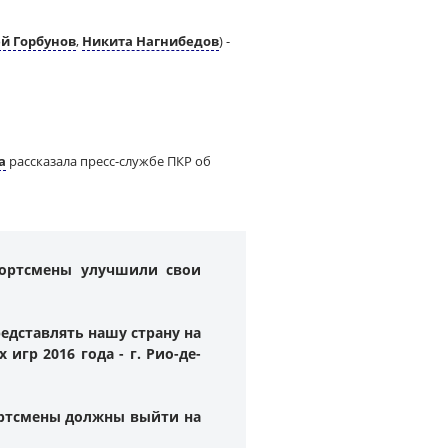
ей Горбунов
,
Никита Нагнибедов
) -
а
рассказала пресс-службе ПКР об
портсмены улучшили свои
едставлять нашу страну на
гр 2016 года - г. Рио-де-
портсмены должны выйти на