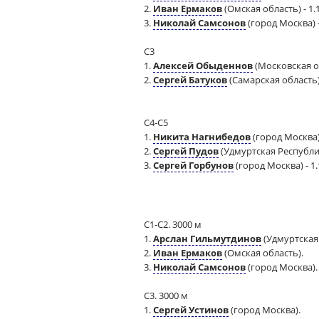
2.
Иван Ермаков
(Омская область) - 1.1
3.
Николай Самсонов
(город Москва) -
С3
1.
Алексей Обыденнов
(Московская об
2.
Сергей Батуков
(Самарская область) 
С4-С5
1.
Никита Нагнибедов
(город Москва) 
2.
Сергей Пудов
(Удмуртская Республика
3.
Сергей Горбунов
(город Москва) - 1.
С1-С2. 3000 м
1.
Арслан Гильмутдинов
(Удмуртская
2.
Иван Ермаков
(Омская область).
3.
Николай Самсонов
(город Москва).
С3. 3000 м
1.
Сергей Устинов
(город Москва).