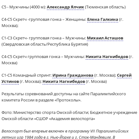
С5 - Мужчины (4000 м):
Александр Ялчик
(Тюменская область)
С4-С5 Скретч -групповая гонка – Женщины:
Елена Галкина
(г.
Москва);
С1-С3 Скретч- групповая гонка – Мужчины:
Михаил Асташов
(Свердловская область/Республика Бурятия)
С4-С5 Скретч групповая гонка – Мужчины:
Никита Нагнибедов
(г.
Москва)
С1-С5 Командный спринт:
Ирина Гражданова
(г. Москва);
Сергей
Устинов
(г. Москва);
Никита Нагнибедов
(г. Москва)
Результаты соревнований доступны на сайте Паралимпийского
комитета России в разделе «Протоколы».
Фото: Министерство спорта Омской области; Бюджетное учреждение
Омской области «СШОР «Академия велоспорта»
Велоспорт был впервые включен в программу VII Паралимпийских
летних игр 1984 года в г. Нью-Йорке и г. Сток-Мандевиле. В