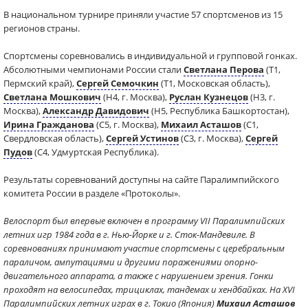
В национальном турнире приняли участие 57 спортсменов из 15
регионов страны.
Спортсмены соревновались в индивидуальной и групповой гонках.
Абсолютными чемпионами России стали
Светлана Перова
(Т1,
Пермский край),
Сергей Семочкин
(Т1, Московская область),
Светлана Мошкович
(Н4, г. Москва),
Руслан Кузнецов
(Н3, г.
Москва),
Александр Давидович
(Н5, Республика Башкортостан),
Ирина Гражданова
(С5, г. Москва),
Михаил Асташов
(С1,
Свердловская область),
Сергей Устинов
(С3, г. Москва),
Сергей
Пудов
(С4, Удмуртская Республика).
Результаты соревнований доступны на сайте Паралимпийского
комитета России в разделе «Протоколы».
Велоспорт был впервые включен в программу VII Паралимпийских
летних игр 1984 года в г. Нью-Йорке и г. Сток-Мандевиле. В
соревнованиях принимают участие спортсмены с церебральным
параличом, ампутациями и другими поражениями опорно-
двигательного аппарата, а также с нарушением зрения. Гонки
проходят на велосипедах, трициклах, тандемах и хендбайках. На XVI
Паралимпийских летних играх в г. Токио (Япония)
Михаил Асташов