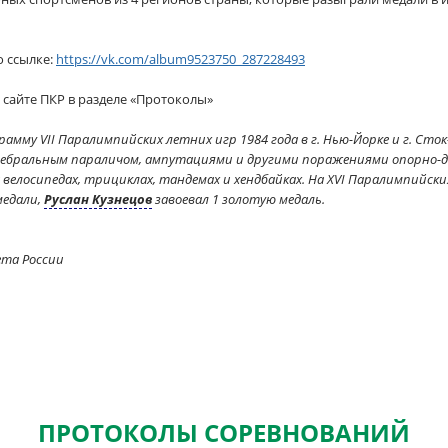
о ссылке:
https://vk.com/album9523750_287228493
 сайте ПКР в разделе «Протоколы»
амму VII Паралимпийских летних игр 1984 года в г. Нью-Йорке и г. Сто
ебральным параличом, ампутациями и другими поражениями опорно-дв
велосипедах, трициклах, тандемах и хендбайках. На XVI Паралимпийских 
медали,
Руслан Кузнецов
завоевал 1 золотую медаль.
ета России
ПРОТОКОЛЫ СОРЕВНОВАНИЙ