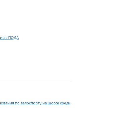
лиц с ПОДА
нования по велоспорту на шоссе среди