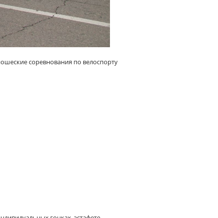
-юношеские соревнования по велоспорту
индивидуальных гонках, эстафете