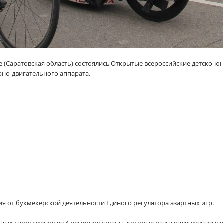
тове (Саратовская область) состоялись Открытые всероссийские детско
рно-двигательного аппарата.
я от букмекерской деятельности Единого регулятора азартных игр.
ных спортсменов из 4 регионов страны, которые разыграли медали в 