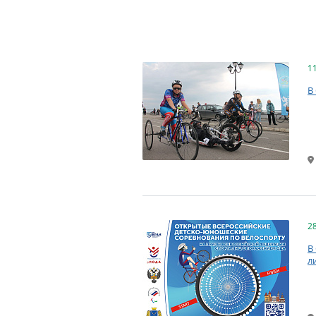
1
В
2
В
л