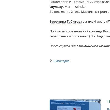
В категории РТ-4 тюменский спортсме
Шульцу
/Martin Schulz/.
За последние 2 года Мартин не проигра
Вероника Габитова
заняла 4 место (РТ
По итогам соревнований команда Росси
серебряных и бронзовых), 2 - Нидерланд
Пресс-служба Паралимпийского комит
Швейцария
1
В