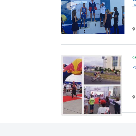
п
0
Р