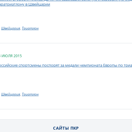
аратриатлону в Швейцарии
Швейцария
,
Триатлон
8 ИЮЛЯ 2015
оссийские спортсмены поспорят за медали чемпионата Европы по три
Швейцария
,
Триатлон
САЙТЫ ПКР