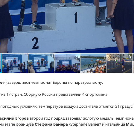
ария) завершился чемпионат Европы по паратриатлону.
 из 17 стран. Сборную России представляли 4 спортсмена.
погодных условиях, температура воздуха достигала отметки 31 градус
асилий Егоров
второй год подряд завоевал золотую медаль чемпионат
ом этапе француза
Стефана Байера
/Stephane Bahier/ и итальянца
Миш