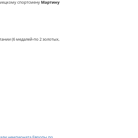
емецкому спортсмену
Мартину
ании (6 медалей-по 2 золотых,
дали чемпионата Европы по