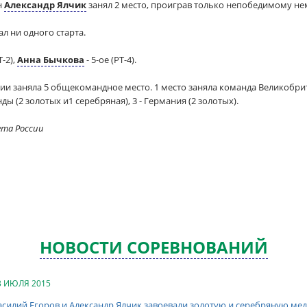
н
Александр Ялчик
занял 2 место, проиграв только непобедимому н
л ни одного старта.
-2),
Анна Бычкова
- 5-ое (РТ-4).
и заняла 5 общекомандное место. 1 место заняла команда Великобрит
ы (2 золотых и1 серебряная), 3 - Германия (2 золотых).
ета России
НОВОСТИ СОРЕВНОВАНИЙ
3 ИЮЛЯ 2015
асилий Егоров и Александр Ялчик завоевали золотую и серебряную ме