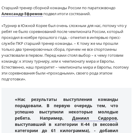
Старший тренер сборной команды России по паратхэквондо
Александр Ефремов
подвел итоги состязаний.
«Турнир в Южной Корее был очень сложным для нас, потому что у
ребят не было соревнований после чемпионата России, который
проходил в ноябре прошлого года, - отметил в интервью пресс-
службе ПКР старший тренер команды. – К тому же мы прошли
только два тренировочных сбора, причем не все спортсмены
участвовали в первом. Перед нами стоял выбор – к чему готовим
команду: к этому турниру, или к чемпионату мира и Европы.
Естественно, наш приоритет – чемпионаты мира и Европы, поэтому
эти соревнования были «проходными», своего рода этапом
подготовки».
«Нас результаты выступления команды
порадовали. В первую очередь тем, что
успешно выступили некоторые молодые
ребята. Например,
Даниил Сидоров
,
выступавший в категории К-44 (в весовой
категории до 61 килограмма), - добавил