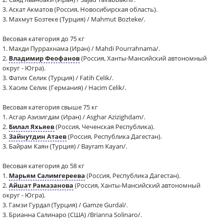
3. Аскат Акматов (Россия, Новосибирская область).
3. Махмут Бозтеке (Турция) / Mahmut Bozteke/.
Весовая категория до 75 кг
1. Махди Пуррахнама (Иран) / Mahdi Pourrahnama/.
2.
Владимир Феофанов
(Россия, Ханты-Мансийский автономный
округ - Югра).
3. Фатих Селик (Турция) / Fatih Celik/.
3. Хасим Селик (Германия) / Hacim Celik/.
Весовая категория свыше 75 кг
1. Асгар Азизигдам (Иран) / Asghar Azizighdam/.
2.
Билал Яхьяев
(Россия, Чеченская Республика).
3.
Зайнутдин Атаев
(Россия, Республика Дагестан).
3. Байрам Каян (Турция) / Bayram Kayan/.
Весовая категория до 58 кг
1.
Марьям Салимгереева
(Россия, Республика Дагестан).
2.
Айшат Рамазанова
(Россия, Ханты-Мансийский автономный
округ - Югра).
3. Гамзи Гурдал (Турция) / Gamze Gurdal/.
3. Брианна Салинаро (США) /Brianna Solinaro/.