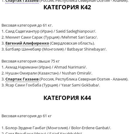
1.
Спартак Газзаев
(Россия, Республика Северная Осетия - Алания).
КАТЕГОРИЯ К42
Весовая категория до 61 кг.
1. Саид Садегианпур (Иран) / Saeid Sadeghianpour/.
2. Мехмет Сами Сарак (Турция) /Mehmet Sari Sarac/.
3.
Евгений Алифиренко
(Свердловская область).
3. Батбаяр Шинебаяр (Монголия) / Batbayar Shinebayar/.
Весовая категория свыше 75 кг
1. Ахмад Наримани (Иран) / Ahmad Narimani/.
2. Нушан Омирали (Казахстан) / Nushan Omirali/.
3.
Спартак Газзаев
(Россия, Республика Северная Осетия - Алания).
3. Ясар Сами Гокбаба (Турция) / Yasar Sami Gokbaba/.
КАТЕГОРИЯ К44
Весовая категория до 61 кг
1. Болор-Эрдене Ганбат (Монголия) / Bolor-Erdene Ganbat/.
2. Саяд Яванбаки (Иран) / Sajad Yavabbakhi/.