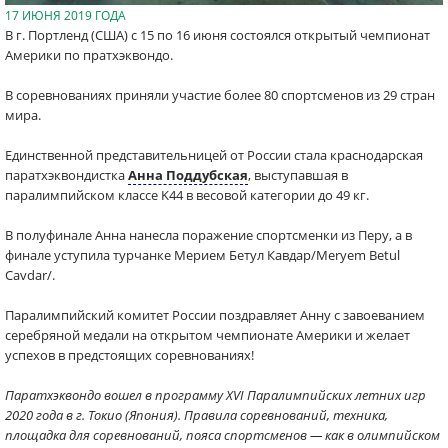
17 ИЮНЯ 2019 ГОДА
В г. Портленд (США) с 15 по 16 июня состоялся открытый чемпионат
Америки по пратхэквондо.
В соревнованиях приняли участие более 80 спортсменов из 29 стран
мира.
Единственной представительницей от России стала краснодарская
паратхэквондистка
Анна Поддубская
, выступавшая в
паралимпийском классе K44 в весовой категории до 49 кг.
В полуфинале Анна нанесла поражение спортсменки из Перу, а в
финале уступила турчанке Мерием Бетул Кавдар/Meryem Betul
Cavdar/.
Паралимпийский комитет России поздравляет Анну с завоеванием
серебряной медали на открытом чемпионате Америки и желает
успехов в предстоящих соревнованиях!
Паратхэквондо вошел в программу XVI Паралимпийских летних игр
2020 года в г. Токио (Япония). Правила соревнований, техника,
площадка для соревнований, пояса спортсменов — как в олимпийском