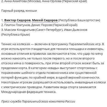
2. Анна Ахметова (Москва), Анна Орлова (Пермский край)
Парный разряд, юноши
1.
Виктор Сидоров
,
Михей Сидоров
(Республика Башкортостан)
2. Платон Платунов, Денис Порсев (Пермский край)
3. Максим Кондратьев (Санкт-Петербург), Иван Дьяконов
(Республика Крым)
Теннис на колясках — включен в программу Паралимпийских игр. В
игре используются стандартные для тенниса площадка и инвентарь,
основные отличия в правилах заключаются в том, что удар по мячу
можно наносить не только после первого, но и после второго
отскока мяча о поверхность, при этом второй отскок может быть за
пределами корта. В категории «квады» выступают спортсмены с
поражением шейного отдела позвоночника или существенной
потерей функции, по крайней мере, в одной верхней конечности.
Некоторым игрокам разрешается использовать инвалидные коляски
с электрическим приводом. Развитием вида спорта занимается
Международная федерация тенниса.
Пресс-служба Паралимпийского комитета России