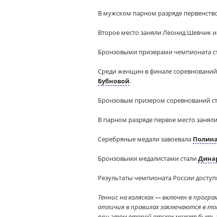
В мужском парном разряде первенств
Второе место заняли Леонид Шевчик 
Бронзовыми призерами чемпионата ст
Среди женщин в финале соревнований 
Бубновой
.
Бронзовым призером соревнований с
В парном разряде первое место занял
Серебряные медали завоевала
Полин
Бронзовыми медалистами стали
Дина
Результаты чемпионата России доступ
Теннис на колясках — включен в прогр
отличия в правилах заключаются в том,
при этом второй отскок может быть з