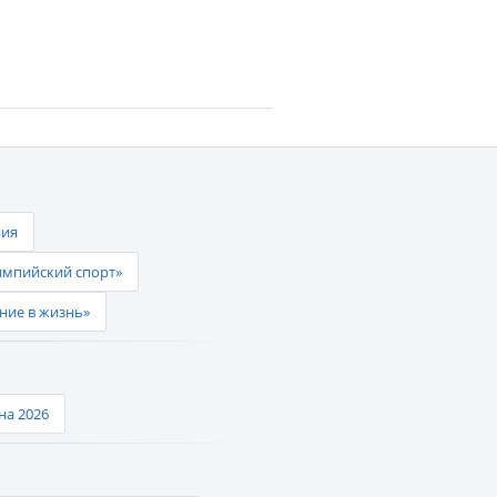
ния
импийский спорт»
ние в жизнь»
а 2026