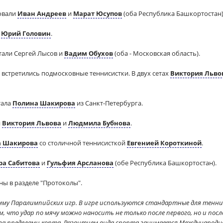
овали
Иван Андреев
и
Марат Юсупов
(оба Республика Башкортостан)
и
Юрий Головин
.
али Сергей Лысов и
Вадим Обухов
(оба - Московская область).
встретились подмосковные теннисистки. В двух сетах
Виктория Льво
тала
Полина Шакирова
из Санкт-Петербурга.
и
Виктория Львова
и
Людмила Бубнова
.
а Шакирова
со столичной теннисисткой
Евгенией Короткиной
.
ра Сабитова
и
Гульфия Арсланова
(обе Республика Башкортостан).
ны в разделе "Протоколы".
амму Паралимпийских игр. В игре используются стандартные для тенн
 что удар по мячу можно наносить не только после первого, но и посл
а пределами корта. Развитием вида спорта занимается Международна