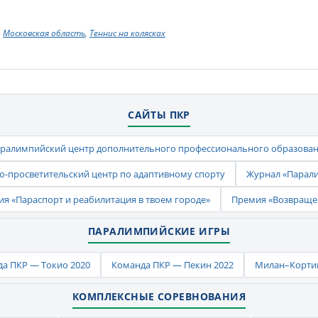
Московская область
,
Теннис на колясках
САЙТЫ ПКР
ралимпийский центр дополнительного профессионального образова
-просветительский центр по адаптивному спорту
Журнал «Парал
ия «Параспорт и реабилитация в твоем городе»
Премия «Возвраще
ПАРАЛИМПИЙСКИЕ ИГРЫ
а ПКР — Токио 2020
Команда ПКР — Пекин 2022
Милан–Кортин
КОМПЛЕКСНЫЕ СОРЕВНОВАНИЯ