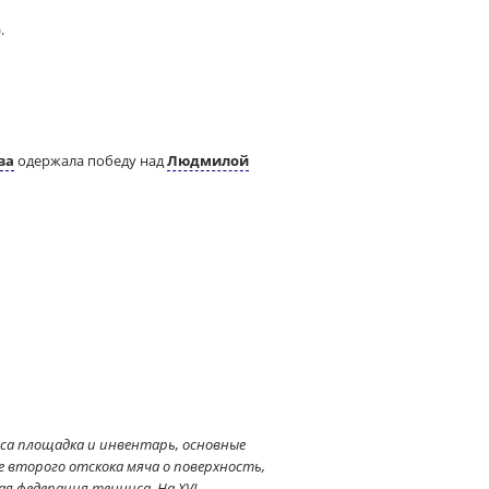
.
ва
одержала победу над
Людмилой
иса площадка и инвентарь, основные
е второго отскока мяча о поверхность,
я федерация тенниса. На XVI