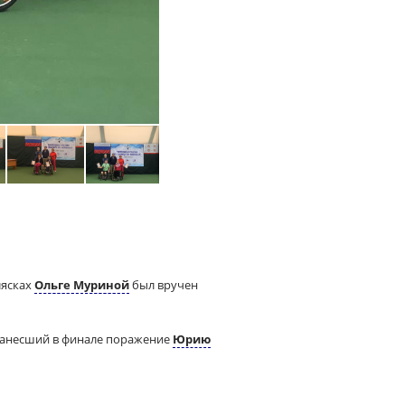
лясках
Ольге Муриной
был вручен
нанесший в финале поражение
Юрию