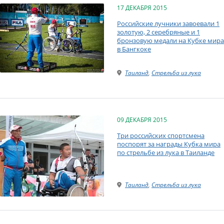
17 ДЕКАБРЯ 2015
Российские лучники завоевали 1
золотую, 2 серебряные и 1
бронзовую медали на Кубке мира
в Бангкоке
Таиланд
,
Стрельба из лука
09 ДЕКАБРЯ 2015
Три российских спортсмена
поспорят за награды Кубка мира
по стрельбе из лука в Таиланде
Таиланд
,
Стрельба из лука