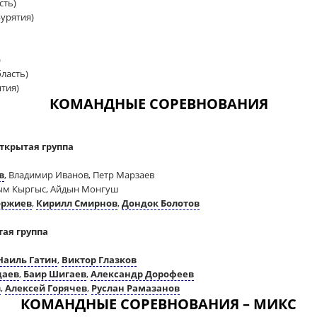
сть)
урятия)
)
ласть)
тия)
КОМАНДНЫЕ СОРЕВНОВАНИЯ
ткрытая группа
в
, Владимир Иванов, Петр Марзаев
лым Кыргыс, Айдын Монгуш
оржиев
,
Кирилл Смирнов
,
Дондок Болотов
ая группа
Наиль Гатин
,
Виктор Глазков
даев
,
Баир Шигаев
,
Александр Дорофеев
в
,
Алексей Горячев
,
Руслан Рамазанов
КОМАНДНЫЕ СОРЕВНОВАНИЯ – МИКС