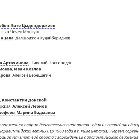
абон
,
Бато Цыдендоржиев
 Ангыр-Чечек Монгуш
анцева
, Делшоджон Худайберидиев
а Артахинова
, Николай Новгородов
иоева
,
Иван Козлов
дрова
, Алексей Верещагин
,
Константин Донской
ирская,
Алексей Леонов
рофеев
,
Марина Бадмаева
с поражением опорно-двигательного аппарата - одна из старейших ди
Паралимпийских летних игр 1960 года в г. Риме (Италия). Первые соревн
ассоциирует этот вид спорта с зарождением паралимпийского движения 