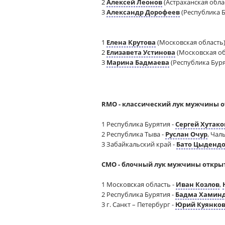
2
Алексей Леонов
(Астраханская обла
3
Александр Дорофеев
(Республика Б
1
Елена Крутова
(Московская область
2
Елизавета Устинова
(Московская об
3
Марина Бадмаева
(Республика Буря
RMO - классический лук мужчины о
1 Республика Бурятия -
Сергей Хутако
2 Республика Тыва -
Руслан Очур
, Ча
3 Забайкальский край -
Бато Цыденд
CMO - блочный лук мужчины открыт
1 Московская область -
Иван Козлов
,
2 Республика Бурятия -
Бадма Хамин
3 г. Санкт – Петербург -
Юрий Куянко