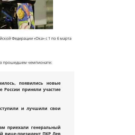
йской Федерации «Ока» с 1 по 6 марта
 о прошедшем чемпионате:
илось, появились новые
е России приняли участие
ыступили и лучшили свои
ам приехали генеральный
ый вице-президент ПКР
Лев