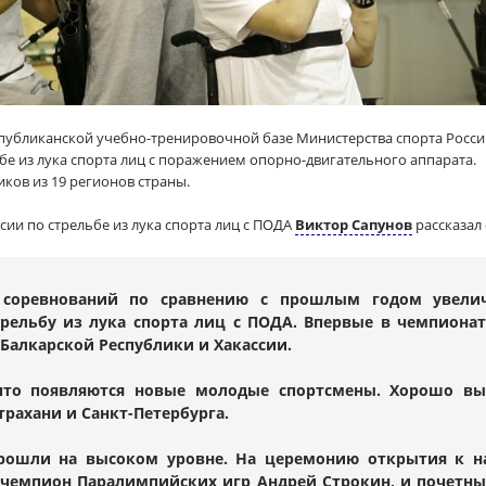
Республиканской учебно-тренировочной базе Министерства спорта Росси
бе из лука спорта лиц с поражением опорно-двигательного аппарата.
ков из 19 регионов страны.
ии по стрельбе из лука спорта лиц с ПОДА
Виктор Сапунов
рассказал
в соревнований по сравнению с прошлым годом увелич
рельбу из лука спорта лиц с ПОДА. Впервые в чемпионат
Балкарской Республики и Хакассии.
 что появляются новые молодые спортсмены. Хорошо в
трахани и Санкт-Петербурга.
прошли на высоком уровне. На церемонию открытия к н
й чемпион Паралимпийских игр
Андрей Строкин
, и почетн