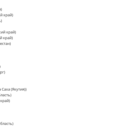
я)
й край)
ь)
ий край)
й край)
естан)
)
рг)
 Саха (Якутия))
ласть)
край)
бласть)