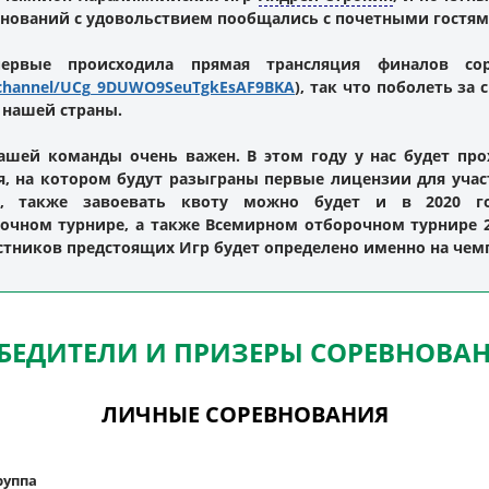
внований с удовольствием пообщались с почетными гостям
ервые происходила прямая трансляция финалов сор
/channel/UCg_9DUWO9SeuTgkEsAF9BKA
), так что поболеть за
 нашей страны.
ашей команды очень важен. В этом году у нас будет пр
я, на котором будут разыграны первые лицензии для уча
а, также завоевать квоту можно будет и в 2020 г
чном турнире, а также Всемирном отборочном турнире 20
тников предстоящих Игр будет определено именно на чемп
БЕДИТЕЛИ И ПРИЗЕРЫ СОРЕВНОВА
ЛИЧНЫЕ СОРЕВНОВАНИЯ
руппа