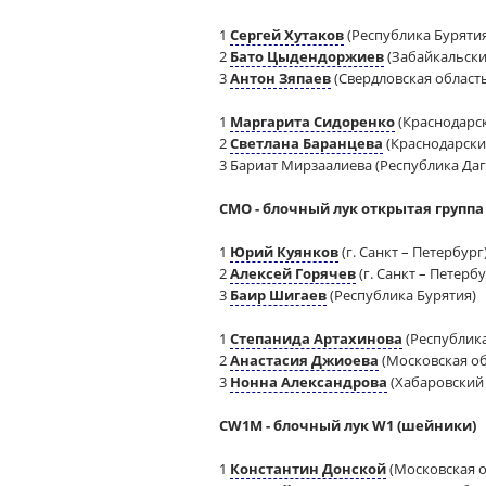
1
Сергей Хутаков
(Республика Буряти
2
Бато Цыдендоржиев
(Забайкальски
3
Антон Зяпаев
(Свердловская област
1
Маргарита Сидоренко
(Краснодарск
2
Светлана Баранцева
(Краснодарски
3 Бариат Мирзаалиева (Республика Даг
CMO - блочный лук открытая группа
1
Юрий Куянков
(г. Санкт – Петербург
2
Алексей Горячев
(г. Санкт – Петербу
3
Баир Шигаев
(Республика Бурятия)
1
Степанида Артахинова
(Республика
2
Анастасия Джиоева
(Московская об
3
Нонна Александрова
(Хабаровский 
CW1M - блочный лук W1 (шейники)
1
Константин Донской
(Московская о