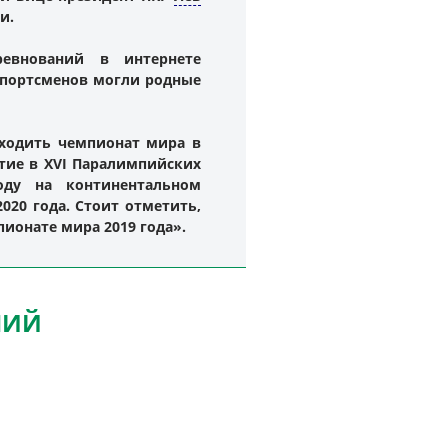
и.
евнований в интернете
 спортсменов могли родные
оходить чемпионат мира в
стие в XVI Паралимпийских
оду на континентальном
20 года. Стоит отметить,
ионате мира 2019 года».
НИЙ