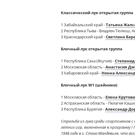
Классический лук открытая группа
1 Забайкальский край -
Татьяна Жалс
2 Республика Тыва - Владлен Тюлюш,
3 Краснодарский край -
Светлана Бар
Блочный лук открытая группа
1 Республика Саха (Якутия) -
Степанид
2 Московская область -
Анастасия Дж
3 Хабаровский край -
Нонна Алексан
Блочный лук W1 (шейники)
1 Московская область -
Елена Крутова
2 Астраханская область - Пелагея Каш
3 Республика Бурятия -
Александр До
Стрельба из лука среди спортсменов 
летних игр, включенная в программу I 
1948 году в г. Стоук-Мандевиле, что 