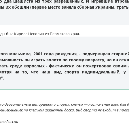
о два шашиста из трех разрешенных. И игравшие втроем
ы их обошли (первое место заняла сборная Украины, третье
ды был Кирилл Неволин из Пермского края.
того мальчика, 2001 года рождения, - подчеркнула старший
озможность выиграть золото по своему возрасту, но он отк
упать среди взрослых - фактически он пожертвовал своим
мотря на то, что наш вид спорта индивидуальный, у 
".
о-двигательным аппаратом и спорта слепых — настольная игра для дв
ишек-шашек по клеткам шашечной доски. Вид спорта не входит в прог
ета России