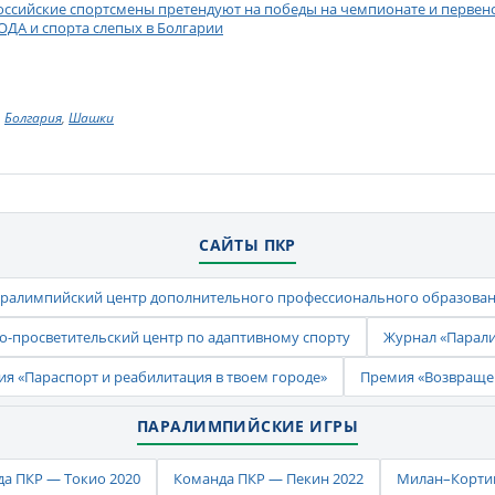
оссийские спортсмены претендуют на победы на чемпионате и первенс
ОДА и спорта слепых в Болгарии
Болгария
,
Шашки
САЙТЫ ПКР
ралимпийский центр дополнительного профессионального образова
-просветительский центр по адаптивному спорту
Журнал «Парал
ия «Параспорт и реабилитация в твоем городе»
Премия «Возвраще
ПАРАЛИМПИЙСКИЕ ИГРЫ
а ПКР — Токио 2020
Команда ПКР — Пекин 2022
Милан–Кортин