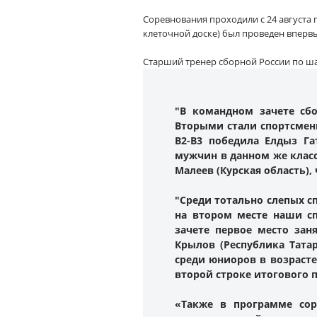
Соревнования проходили с 24 августа 
клеточной доске) был проведен впервы
Старший тренер сборной России по ш
"В командном зачете сбо
Вторыми стали спортсмены
В2-В3 победила Елдыз Га
мужчин в данном же класс
Малеев (Курская область),
"Среди тотально слепых с
на втором месте наши с
зачете первое место зан
Крылов (Республика Татар
среди юниоров в возрасте 
второй строке итогового 
«Также в программе сор