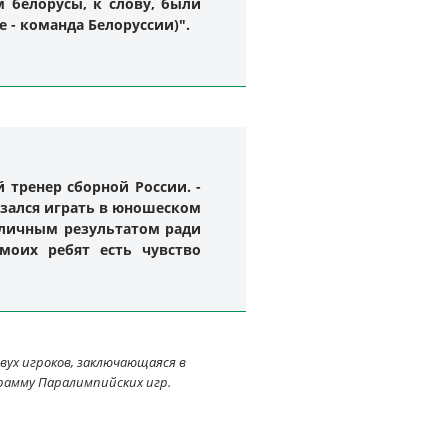
 белорусы, к слову, были
 - команда Белоруссии)".
 тренер сборной России. -
азался играть в юношеском
 личным результатом ради
моих ребят есть чувство
ух игроков, заключающаяся в
рамму Паралимпийских игр.