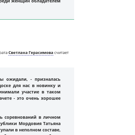
 среди женщин обладателем
рата
Светлана Герасимова
считает
ы ожидали, - призналась
доске для нас в новинку и
инимали участие в таком
ачете - это очень хорошее
ль соревнований в личном
публики Мордовия Татьяна
упали в неполном составе,