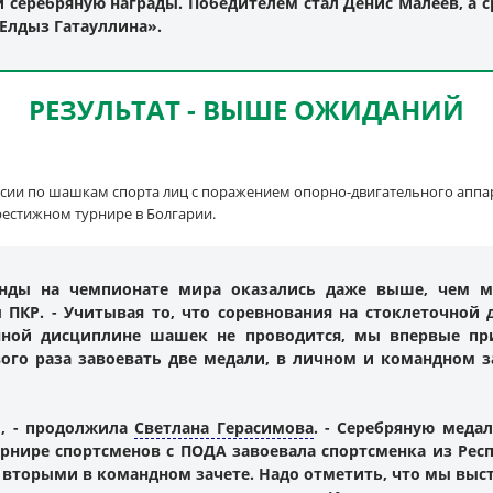
и серебряную награды. Победителем стал Денис Малеев, а
 Елдыз Гатауллина».
РЕЗУЛЬТАТ - ВЫШЕ ОЖИДАНИЙ
сии по шашкам спорта лиц с поражением опорно-двигательного аппа
рестижном турнире в Болгарии.
нды на чемпионате мира оказались даже выше, чем м
 ПКР. - Учитывая то, что соревнования на стоклеточной 
нной дисциплине шашек не проводится, мы впервые пр
ого раза завоевать две медали, в личном и командном з
ы, - продолжила
Светлана Герасимова
. - Серебряную меда
урнире спортсменов с ПОДА завоевала спортсменка из Рес
 вторыми в командном зачете. Надо отметить, что мы выст