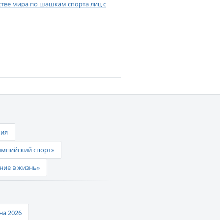
тве мира по шашкам спорта лиц с
ния
импийский спорт»
ние в жизнь»
а 2026