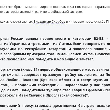
по 3 сентября. Чемпионат мира по шашкам в данном варианте (раньше
е в истории, атлеты играли по швейцарской системе.
ашкам спорта слепых
Владимир Скрабов
в интервью пресс-службе ПК
рная России заняла первое место в категории В2-В3, - 
 из Украины, а третьими - из Литвы. Если говорить по ли
тауллина из Республики Татарстан и завоевала звание
е серебряным призером стал Эмиль Галиев из Ульяновской
 что позволило нам победить в командном зачете".
портсменов (класс В1) первое общекомандное место заняла
портсмены, завершает призовую тройку коллектив из П
яла Любовь Волкова (Брянская область) а среди мужчин
стан), - продолжил собеседник. - Параллельно у нас пр
до 23 лет. Победителем турнира стал Гаврил Ефремов (Рес
протокола Иван Смурков (Ярославская область)".
евнований присутствовала дисциплина быстрые шашки