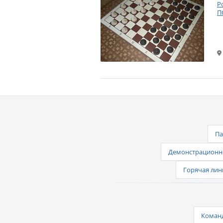
Р
П
Па
Демонстрационно
Горячая лин
Команд