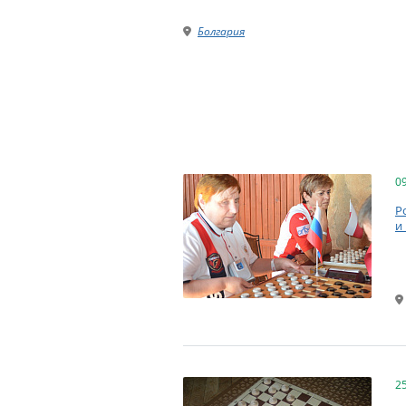
Болгария
0
Р
и
2