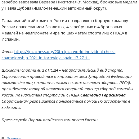
серебро завоевала Варвара Никитская (г. Москва), бронзовые медали
у Павла Дубова (Ямало-Ненецкий автономный округ).
Паралимпийский комитет России поздравляет сборную команду
России с завоеванием 3 золотых, 4 серебряных и 4 бронзовых
медалей на чемпионате мира по шахматам спорта лиц с ПОДА в
Испании.
Фото:
https://ipcachess.org/20th-ipca-world-individual-chess-
championship-2021-in-torrevieja-spain-17-27-1...
Шахматы спорта лиц с ПОДА – непаралимпийский вид спорта.
Соревнования проводятся по правилам международной федерации
шахмат для лиц с ограниченными возможностями здоровья (IPCA),
президентом которой является старший тренер сборной команды
России по шахматам спорта лиц с ПОДА
Светлана Герасимова
.
Спортсменам разрешается пользоваться помощью ассистента в
ходе игры.
Пресс-служба Паралимпийского комитета России
Испания