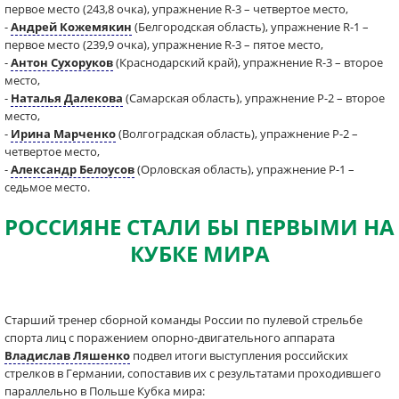
первое место (243,8 очка), упражнение R-3 – четвертое место,
-
Андрей Кожемякин
(Белгородская область), упражнение R-1 –
первое место (239,9 очка), упражнение R-3 – пятое место,
-
Антон Сухоруков
(Краснодарский край), упражнение R-3 – второе
место,
-
Наталья Далекова
(Самарская область), упражнение P-2 – второе
место,
-
Ирина Марченко
(Волгоградская область), упражнение P-2 –
четвертое место,
-
Александр Белоусов
(Орловская область), упражнение P-1 –
седьмое место.
РОССИЯНЕ СТАЛИ БЫ ПЕРВЫМИ НА
КУБКЕ МИРА
Старший тренер сборной команды России по пулевой стрельбе
спорта лиц с поражением опорно-двигательного аппарата
Владислав Ляшенко
подвел итоги выступления российских
стрелков в Германии, сопоставив их с результатами проходившего
параллельно в Польше Кубка мира: