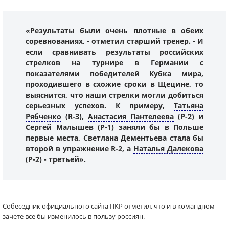
«Результаты были очень плотные в обеих
соревнованиях, - отметил старший тренер. - И
если сравнивать результаты российских
стрелков на турнире в Германии с
показателями победителей Кубка мира,
проходившего в схожие сроки в Щецине, то
выяснится, что наши стрелки могли добиться
серьезных успехов. К примеру,
Татьяна
Рябченко
(R-3),
Анастасия Пантелеева
(P-2) и
Сергей Малышев
(P-1) заняли бы в Польше
первые места,
Светлана Дементьева
стала бы
второй в упражнение R-2, а
Наталья Далекова
(P-2) - третьей».
Собеседник официального сайта ПКР отметил, что и в командном
зачете все бы изменилось в пользу россиян.