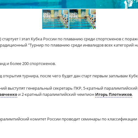
н) стартует I этап Кубка России по плаванию среди спортсменов с пор
 традиционный "Турнир по плаванию среди инвалидов всех категорий 
анд и более 200 спортсменов.
д открытия турнира, после чего будет дан старт первым заплывам Кубк
аний выступят генеральный секретарь ПКР, 5-кратный паралимпийски
Савченко
и 2-кратный паралимпийский чемпион
Игорь Плотников
.
аралимпийский комитет России проводит семинары по классификации 