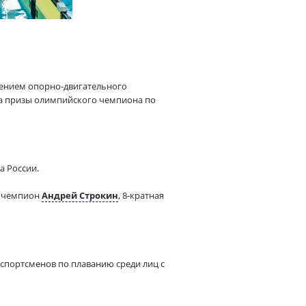
ажением опорно-двигательного
на призы олимпийского чемпиона по
а России.
й чемпион
Андрей Строкин
, 8-кратная
спортсменов по плаванию среди лиц с