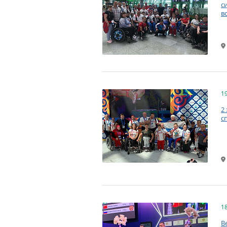
с
в
1
2
с
1
В