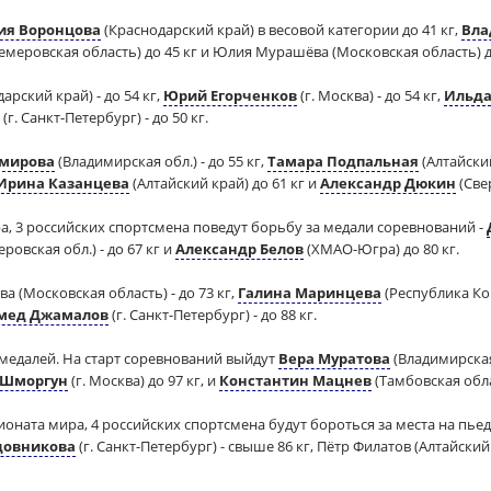
ия Воронцова
(Краснодарский край) в весовой категории до 41 кг,
Вла
емеровская область) до 45 кг и Юлия Мурашёва (Московская область) до
арский край) - до 54 кг,
Юрий Егорченков
(г. Москва) - до 54 кг,
Ильда
(г. Санкт-Петербург) - до 50 кг.
амирова
(Владимирская обл.) - до 55 кг,
Тамара Подпальная
(Алтайский
Ирина Казанцева
(Алтайский край) до 61 кг и
Александр Дюкин
(Свер
а, 3 российских спортсмена поведут борьбу за медали соревнований -
ровская обл.) - до 67 кг и
Александр Белов
(ХМАО-Югра) до 80 кг.
а (Московская область) - до 73 кг,
Галина Маринцева
(Республика Ком
мед Джамалов
(г. Санкт-Петербург) - до 88 кг.
 медалей. На старт соревнований выйдут
Вера Муратова
(Владимирская 
 Шморгун
(г. Москва) до 97 кг, и
Константин Мацнев
(Тамбовская обла
оната мира, 4 российских спортсмена будут бороться за места на пьед
довникова
(г. Санкт-Петербург) - свыше 86 кг, Пётр Филатов (Алтайский