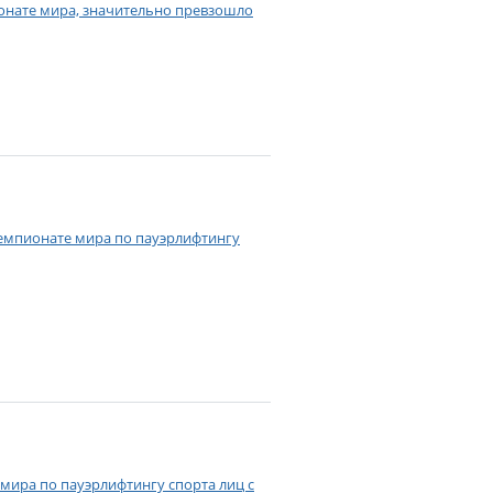
ионате мира, значительно превзошло
чемпионате мира по пауэрлифтингу
мира по пауэрлифтингу спорта лиц с