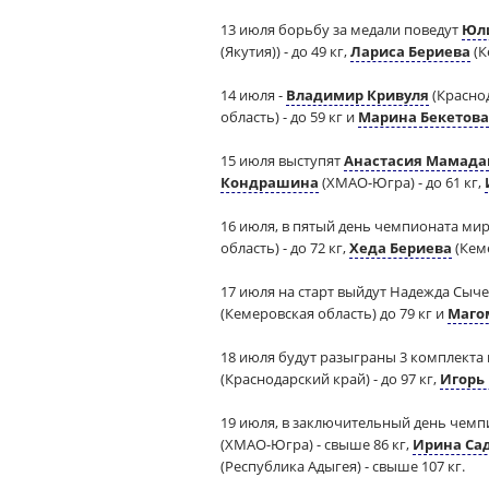
13 июля борьбу за медали поведут
Юл
(Якутия)) - до 49 кг,
Лариса Бериева
(К
14 июля -
Владимир Кривуля
(Краснод
область) - до 59 кг и
Марина Бекетова
15 июля выступят
Анастасия Мамад
Кондрашина
(ХМАО-Югра) - до 61 кг,
16 июля, в пятый день чемпионата мир
область) - до 72 кг,
Хеда Бериева
(Кеме
17 июля на старт выйдут Надежда Сычев
(Кемеровская область) до 79 кг и
Маго
18 июля будут разыграны 3 комплекта
(Краснодарский край) - до 97 кг,
Игорь
19 июля, в заключительный день чемпи
(ХМАО-Югра) - свыше 86 кг,
Ирина Са
(Республика Адыгея) - свыше 107 кг.