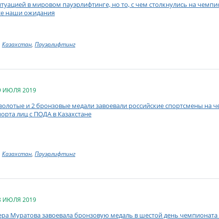
итуацией в мировом пауэрлифтинге, но то, с чем столкнулись на чемп
се наши ожидания
Казахстан
,
Пауэрлифтинг
9 ИЮЛЯ 2019
 золотые и 2 бронзовые медали завоевали российские спортсмены на 
порта лиц с ПОДА в Казахстане
Казахстан
,
Пауэрлифтинг
8 ИЮЛЯ 2019
ера Муратова завоевала бронзовую медаль в шестой день чемпионата 