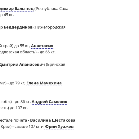
димир Балынец
(Республика Саха
 45 кг.
р Беддердинов
(Нижегородская
 край) до 55 кг,
Анастасия
дловская область) - до 65 кг.
Дмитрий Апанасевич
(Брянская
и) - до 79 кг,
Елена Мачехина
обл.) - до 86 кг,
Андрей Самовик
сть) до 107 кг.
естале почета -
Василина Шестакова
 Край) - свыше 107 кг и
Юрий Хуажев