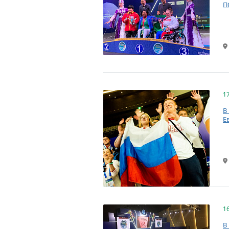
П
1
В
Е
1
В