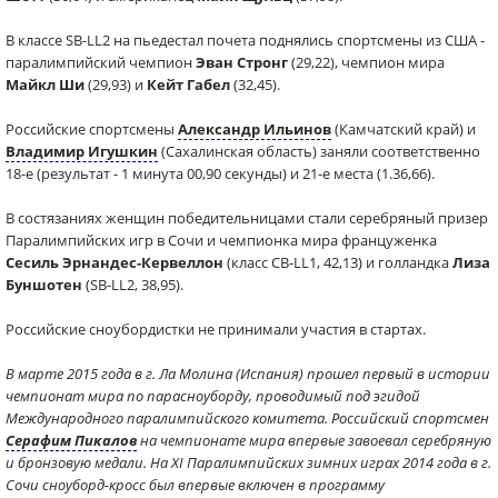
В классе SB-LL2 на пьедестал почета поднялись спортсмены из США -
паралимпийский чемпион
Эван Стронг
(29,22), чемпион мира
Майкл Ши
(29,93) и
Кейт Габел
(32,45).
Российские спортсмены
Александр Ильинов
(Камчатский край) и
Владимир Игушкин
(Сахалинская область) заняли соответственно
18-е (результат - 1 минута 00,90 секунды) и 21-е места (1.36,66).
В состязаниях женщин победительницами стали серебряный призер
Паралимпийских игр в Сочи и чемпионка мира француженка
Сесиль Эрнандес-Кервеллон
(класс CB-LL1, 42,13) и голландка
Лиза
Буншотен
(SB-LL2, 38,95).
Российские сноубордистки не принимали участия в стартах.
В марте 2015 года в г. Ла Молина (Испания) прошел первый в истории
чемпионат мира по парасноуборду, проводимый под эгидой
Международного паралимпийского комитета. Российский спортсмен
Серафим Пикалов
на чемпионате мира впервые завоевал серебряную
и бронзовую медали. На XI Паралимпийских зимних играх 2014 года в г.
Сочи сноуборд-кросс был впервые включен в программу