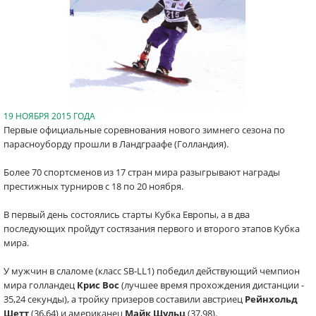
19 НОЯБРЯ 2015 ГОДА
Первые официальные соревнования нового зимнего сезона по
парасноуборду прошли в Ландграафе (Голландия).
Более 70 спортсменов из 17 стран мира разыгрывают награды
престижных турниров с 18 по 20 ноября.
В первый день состоялись старты Кубка Европы, а в два
последующих пройдут состязания первого и второго этапов Кубка
мира.
У мужчин в слаломе (класс SB-LL1) победил действующий чемпион
мира голландец
Крис Вос
(лучшее время прохождения дистанции -
35,24 секунды), а тройку призеров составили австриец
Рейнхольд
Шетт
(36,64) и американец
Майк Щульц
(37,98).