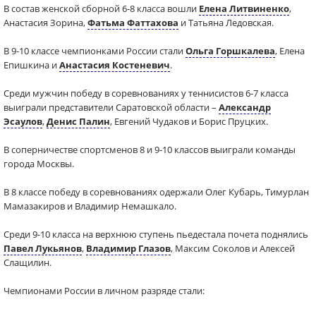
В состав женской сборной 6-8 класса вошли
Елена Литвиненко
,
Анастасия Зорина,
Фатьма Фаттахова
и Татьяна Ледовская.
В 9-10 классе чемпионками России стали
Ольга Горшкалева
, Елена
Епишкина и
Анастасия Костеневич
.
Среди мужчин победу в соревнованиях у теннисистов 6-7 класса
выиграли представители Саратовской области –
Александр
Эсаулов
,
Денис Палин
, Евгений Чудаков и Борис Пруцких.
В соперничестве спортсменов 8 и 9-10 классов выиграли команды
города Москвы.
В 8 классе победу в соревнованиях одержали Олег Кубарь, Тимурлан
Мамазакиров и Владимир Немашкало.
Среди 9-10 класса на верхнюю ступень пьедестала почета поднялись
Павел Лукьянов
,
Владимир Глазов
, Максим Соколов и Алексей
Слащилин.
Чемпионами России в личном разряде стали: