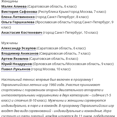
Женщины
Маляк Алиева
(Саратовская область, 6 класс)
Виктория Сафонова
(Республика Крым/город Москва, 7 класс)
Елена Литвиненко
(город Санкт-Петербург, 8 класс)
Ольга Горшкалева
(Ярославская область/город Санкт-Петербург, 9
класс)
Анастасия Костеневич
(город Санкт-Петербург, 10 класс)
Мужчины
Александр Эсаулов
(Саратовская область, 6 класс)
Владимир Аниканов
(Свердловская область, 7 класс)
Артем Яковлев
(Саратовская область, 8 класс)
Юрий Ноздрунов
(Орловская область/Московская область, 9 класс)
Павел Лукьянов
(город Москва, 10 класс)
Настольный теннис впервые был включен в программу I
Паралимпийских летних игр 1960 года. Участие принимают
спортсмены с поражением опорно-двигательного аппарата и
интеллектуальными нарушениями в двух категориях – сидячие (1-5
класс) и стоячие (6-10 класс). Мужчины и женщины соревнуются
индивидуально, в паре и в команде. В программу Паралимпийских игр
входят два вида соревнований - индивидуальные и командные. Игра
состоит из пяти партий, каждая играется до 11 очков, победителем