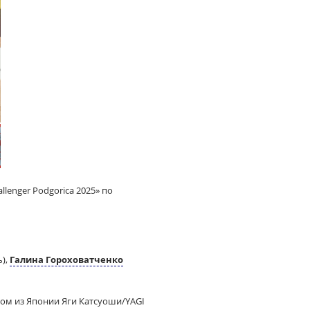
lenger Podgorica 2025» по
ь),
Галина Гороховатченко
ном из Японии Яги Катсуоши/YAGI