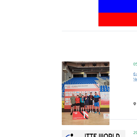
0
6
Ч
2