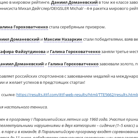
ицию в мировом рейтинге.
Даниил Доманевский
в том же классе зав
нисиста Михал Дейгслер/DEIGSLER Michal/ - 4-я ракетка мирового рейт
алина Гороховатченко
стала серебряным призером.
ниил Доманевский
и
Максим Назаркин
стали победителями, взяв в
Сафира Файзутдинова
и
Галина Гороховатченко
заняли третье мест
аниил Доманевский
и
Галина Гороховатченко
завоевали золото, 
равляет российских спортсменов с завоеванием медалей на междунар
ии и желает успехов в предстоящих стартах!
 ссылке:
https://results.ittf.com/ittf-web-results/html/TTE5662/results.html
я настольного тенниса.
ен в программу I Паралимпийских летних игр 1960 года. Участие пр
ллектуальными нарушениями в двух категориях – сидячие (1–5 класс) и 
 паре и в команде. В Паралимпийскую программу входят соревнования
ется до 11 очков, победителем становится спортсмен или пара спорт