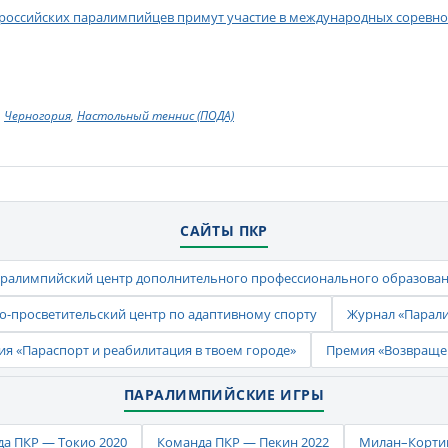
 российских паралимпийцев примут участие в международных соревно
Черногория
,
Настольный теннис (ПОДА)
САЙТЫ ПКР
ралимпийский центр дополнительного профессионального образова
-просветительский центр по адаптивному спорту
Журнал «Парал
ия «Параспорт и реабилитация в твоем городе»
Премия «Возвраще
ПАРАЛИМПИЙСКИЕ ИГРЫ
а ПКР — Токио 2020
Команда ПКР — Пекин 2022
Милан–Кортин