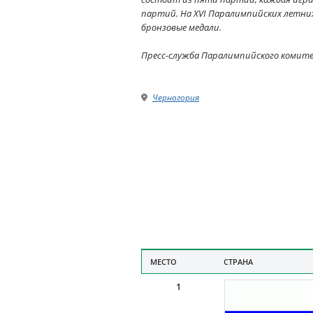
партий. На XVI Паралимпийских летних 
бронзовые медали.
Пресс-служба Паралимпийского комит
Черногория
МЕСТО
СТРАНА
1