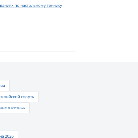
ваниях по настольному теннису
ния
импийский спорт»
ние в жизнь»
а 2026