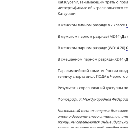
Katsuyoshi/, занимающим третью поз
четвертьфинале обыграл польского тен
Катсуоши.
В женском личном разряде в 7 классе
Г
В мужском парном разряде (MD14)
Да
В женском парном разряде (WD14-20)
В смешанном парном разряде (XD14)
Д
Паралимпийский комитет России позд
теннису спорта лиц с ПОДА в Черногор
Результаты соревнований доступны по
Фотографии: Международная Федераци
Настольный теннис впервые был включ
опорно-двигательного аппарата и инте
женщины соревнуются индивидуально, в
состоит из пяти партий, каждая игра