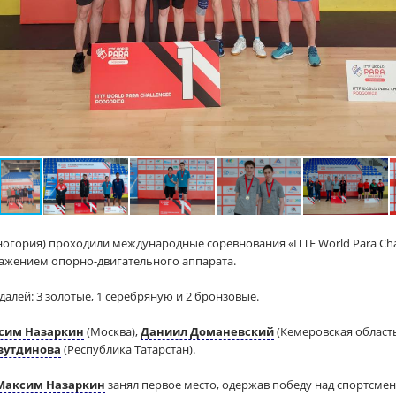
ногория) проходили международные соревнования «ITTF World Para Chal
ражением опорно-двигательного аппарата.
далей: 3 золотые, 1 серебряную и 2 бронзовые.
сим Назаркин
(Москва),
Даниил Доманевский
(Кемеровская област
зутдинова
(Республика Татарстан).
Максим Назаркин
занял первое место, одержав победу над спортсме