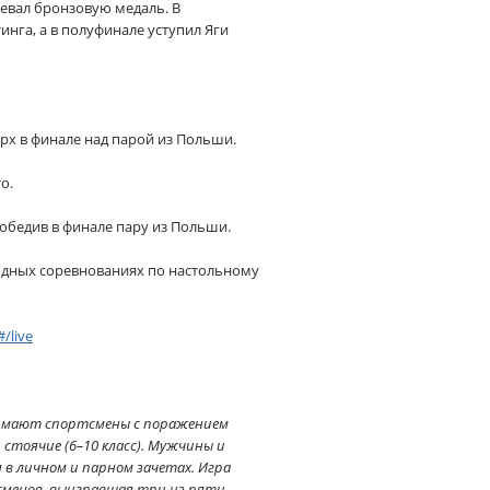
оевал бронзовую медаль. В
инга, а в полуфинале уступил Яги
ерх в финале над парой из Польши.
о.
победив в финале пару из Польши.
одных соревнованиях по настольному
#/live
инимают спортсмены с поражением
стоячие (6–10 класс). Мужчины и
 в личном и парном зачетах. Игра
сменов, выигравшая три из пяти