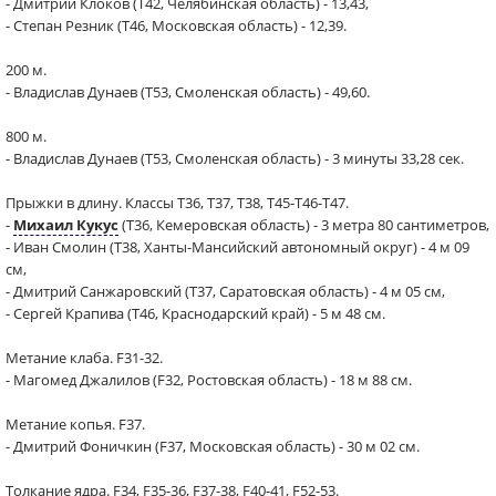
- Дмитрий Клоков (Т42, Челябинская область) - 13,43,
- Степан Резник (Т46, Московская область) - 12,39.
200 м.
- Владислав Дунаев (Т53, Смоленская область) - 49,60.
800 м.
- Владислав Дунаев (Т53, Смоленская область) - 3 минуты 33,28 сек.
Прыжки в длину. Классы Т36, Т37, Т38, Т45-Т46-Т47.
-
Михаил Кукус
(Т36, Кемеровская область) - 3 метра 80 сантиметров,
- Иван Смолин (Т38, Ханты-Мансийский автономный округ) - 4 м 09
см,
- Дмитрий Санжаровский (Т37, Саратовская область) - 4 м 05 см,
- Сергей Крапива (Т46, Краснодарский край) - 5 м 48 см.
Метание клаба. F31-32.
- Магомед Джалилов (F32, Ростовская область) - 18 м 88 см.
Метание копья. F37.
- Дмитрий Фоничкин (F37, Московская область) - 30 м 02 см.
Толкание ядра. F34, F35-36, F37-38, F40-41, F52-53.