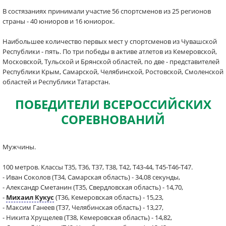
В состязаниях принимали участие 56 спортсменов из 25 регионов
страны - 40 юниоров и 16 юниорок.
Наибольшее количество первых мест у спортсменов из Чувашской
Республики - пять. По три победы в активе атлетов из Кемеровской,
Московской, Тульской и Брянской областей, по две - представителей
Республики Крым, Самарской, Челябинской, Ростовской, Смоленской
областей и Республики Татарстан.
ПОБЕДИТЕЛИ ВСЕРОССИЙСКИХ
СОРЕВНОВАНИЙ
Мужчины.
100 метров. Классы Т35, Т36, Т37, Т38, Т42, Т43-44, Т45-Т46-Т47.
- Иван Соколов (Т34, Самарская область) - 34,08 секунды,
- Александр Сметанин (Т35, Свердловская область) - 14,70,
-
Михаил Кукус
(Т36, Кемеровская область) - 15,23,
- Максим Ганеев (Т37, Челябинская область) - 13,27,
- Никита Хрущелев (Т38, Кемеровская область) - 14,82,