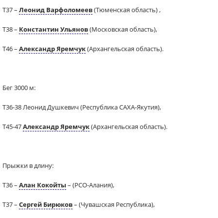
Т37 –
Леонид Варфоломеев
(Тюменская область) ,
Т38 –
Константин Ульянов
(Московская область),
Т46 –
Александр Яремчук
(Архангельская область).
Бег 3000 м:
Т36-38 Леонид Душкевич (Республика САХА-Якутия),
Т45-47
Александр Яремчук
(Архангельская область).
Прыжки в длину:
Т36 –
Алан Кокойты
– (РСО-Алания),
Т37 –
Сергей Бирюков
– (Чувашская Республика),