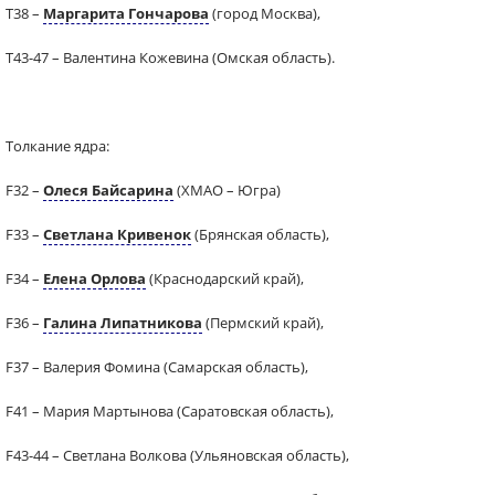
Т38 –
Маргарита Гончарова
(город Москва),
Т43-47 – Валентина Кожевина (Омская область).
Толкание ядра:
F32 –
Олеся Байсарина
(ХМАО – Югра)
F33 –
Светлана Кривенок
(Брянская область),
F34 –
Елена Орлова
(Краснодарский край),
F36 –
Галина Липатникова
(Пермский край),
F37 – Валерия Фомина (Самарская область),
F41 – Мария Мартынова (Саратовская область),
F43-44 – Светлана Волкова (Ульяновская область),