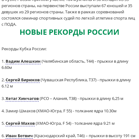
регионов страны, на первенстве России выступали 67 юношей и 35
девушек из 29 регионов страны. Также в рамках соревнований
состоялся семинар спортивных судей по легкой атлетике спорта лиц
с ПОДА.
НОВЫЕ РЕКОРДЫ РОССИИ
Рекорды Кубка России:
1.
Вадим Алешкин
(Челябинская область, Т44) - прыжки в длину
6.60м
2.
Сергей Бирюков
(Чувашская Республика, Т37) - прыжки в длину
6.12 м
3.
Хетаг Хинчагов
(РСО – Алания, Т38) - прыжки в длину 6,25 м
4. Замир Шмахов (ХМАО-Югра, F 55) - толкание ядра 10.30м
5.
Сергей Махов
(ХМАО-Югра, F 54) - толкание ядра 9.21 м
6.
Иван Ботвич
(Краснодарский край, Т46) – прыжки в высоту 191 см