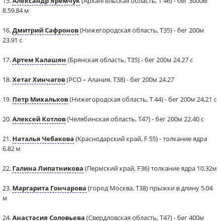
15.
Александр Яремчук
(Архангельская область, Т 46) - бег 3000м
8.59.84 м
16.
Дмитрий Сафронов
(Нижегородская область, Т35) - бег 200м
23.91 с
17.
Артем Калашян
(Брянская область, Т35) - бег 200м 24.27 с
18.
Хетаг Хинчагов
(РСО – Алания, Т38) - бег 200м 24.27
19.
Петр Михальков
(Нижегородская область, Т 44) - бег 200м 24,21 с
20.
Алексей Котлов
(Челябинская область, Т47) - бег 200м 22.40 с
21.
Наталья Чебакова
(Краснодарский край, F 55) - толкание ядра
6.82 м
22.
Галина Липатникова
(Пермский край, F36) толкание ядра 10.32м
23.
Маргарита Гончарова
(город Москва, Т38) прыжки в длину 5.04
м
24.
Анастасия Соловьева
(Свердловская область, Т47) - бег 400м