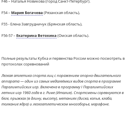
F46 – Наталья Новикова (город Санкт-Петербург).
F54 –
Мария Богачева
(Рязанская область),
F55 - Елена Завгрудничук (Брянская область),
F56-57 –
Екатерина Ветохина
(Омская область).
Полные результаты Кубка и первенства России можно посмотреть в
протоколах соревнований
Легкая атлетика спорта лиц с поражением опорно-двигательного
аппарата — один из самых медалеёмких видов спорта в программе
Паралимпийских игр. Включена в программу I Паралимпийских
летних игр 1960 года в г. Риме (Италия). Спортсмены соревнуются в
беге, прыжках (в длину, высоту), метаниях (диска, копья, клаба,
толкание ядра) и легкоатлетическом многоборье, марафоне.