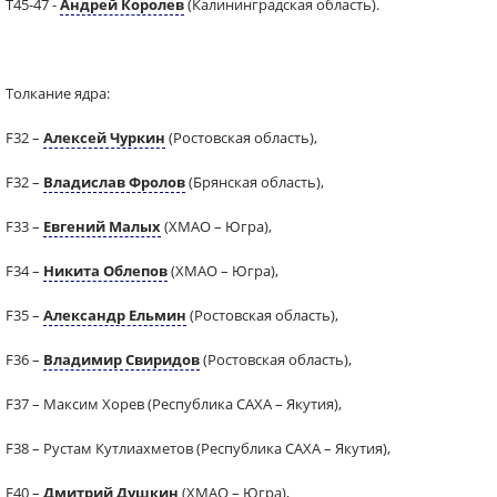
Т45-47 -
Андрей Королев
(Калининградская область).
Толкание ядра:
F32 –
Алексей Чуркин
(Ростовская область),
F32 –
Владислав Фролов
(Брянская область),
F33 –
Евгений Малых
(ХМАО – Югра),
F34 –
Никита Облепов
(ХМАО – Югра),
F35 –
Александр Ельмин
(Ростовская область),
F36 –
Владимир Свиридов
(Ростовская область),
F37 – Максим Хорев (Республика САХА – Якутия),
F38 – Рустам Кутлиахметов (Республика САХА – Якутия),
F40 –
Дмитрий Душкин
(ХМАО – Югра),