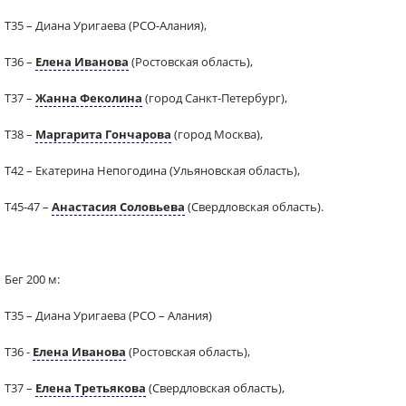
Т35 – Диана Уригаева (РСО-Алания),
Т36 –
Елена Иванова
(Ростовская область),
Т37 –
Жанна Феколина
(город Санкт-Петербург),
Т38 –
Маргарита Гончарова
(город Москва),
Т42 – Екатерина Непогодина (Ульяновская область),
Т45-47 –
Анастасия Соловьева
(Свердловская область).
Бег 200 м:
Т35 – Диана Уригаева (РСО – Алания)
Т36 -
Елена Иванова
(Ростовская область),
Т37 –
Елена Третьякова
(Свердловская область),