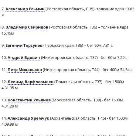
7.
Александр Ельмин
(Ростовская область, F 35)- толкание ядра 13.62
м
8.
Владимир Свиридов
(Ростовская область, F36) – толкание ядра
15.46м
9.
Евгений Торсунов
(Пермский край, Т36) – бег 60м 7.81 с
10.
Андрей Вдовин
(Нижегородская область, Т37) - бег 60 м 7.29 с
11.
Петр Михальков
(Нижегородская область, Т44) - бег 400м 54.64 с
12.
Леонид Варфоломеев
(Тюменская область, Т37) - бег 1500м
4.31.95 м
13.
Константин Ульянов
(Московская область, Т38) - бег 1500м
4.31.29 м
14.
Александр Яремчук
(Архангельская область, Т 46) - бег 1500м
4.09.99 м