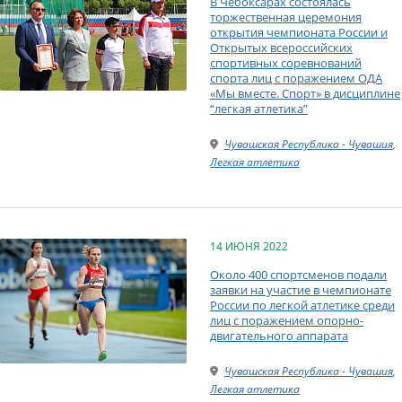
В Чебоксарах состоялась
торжественная церемония
открытия чемпионата России и
Открытых всероссийских
спортивных соревнований
спорта лиц с поражением ОДА
«Мы вместе. Спорт» в дисциплине
“легкая атлетика”
Чувашская Республика - Чувашия
,
Легкая атлетика
14 ИЮНЯ 2022
Около 400 спортсменов подали
заявки на участие в чемпионате
России по легкой атлетике среди
лиц с поражением опорно-
двигательного аппарата
Чувашская Республика - Чувашия
,
Легкая атлетика