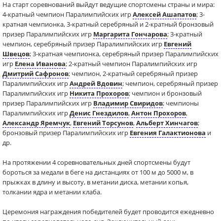
На старт соревнований выйдут ведущие спортсмены страны и мира:
4-кратный чемпион Паралимпийских игр
Алексей Ашапатов
; 3-
кратная чемпионка, 3-кратный серебряный и 2-кратный бронзовый
призер Паралимпийских игр
Маргарита Гончарова
; 3-кратный
чемпион, серебряный призер Паралимпийских игр
Евгений
Швецов
; 3-кратная чемпионка, серебряный призер Паралимпийских
игр
Елена Иванова
; 2-кратный чемпион Паралимпийских игр
Дмитрий Сафронов
; чемпион, 2-кратный серебряный призер
Паралимпийских игр
Андрей Вдовин
; чемпион, серебряный призер
Паралимпийских игр
Никита Прохоров
; чемпион и бронзовый
призер Паралимпийских игр
Владимир Свиридов
; чемпионы
Паралимпийских игр
Денис Гнездилов
,
Антон Прохоров
,
Александр Яремчук
,
Евгений Торсунов
,
Альберт Хинчагов
;
бронзовый призер Паралимпийских игр
Евгения Галактионова
и
др.
На протяжении 4 соревновательных дней спортсмены будут
бороться за медали в беге на дистанциях от 100 м до 5000 м, в
прыжках в длину и высоту, в метании диска, метании копья,
толкании ядра и метании клаба.
Церемония награждения победителей будет проводится ежедневно