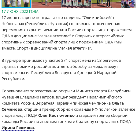
17 ИЮНЯ 2022 ГОДА
17 июня на арене центрального стадиона “Олимпийский” в
Чебоксарах (Республика Чувашия) состоялась торжественная
церемония открытия чемпионата России спорта лиц с поражением
ОДА в дисциплине “легкая атлетика” и Открытых всероссийских
спортивных соревнований спорта лиц с поражением ОДА «Мы
вместе. Спорт» в дисциплине “легкая атлетика”.
В турнире принимают участие 374 спортсмена из 53 регионов
страны, помимо российских атлетов борьбу за медали ведут
спортсмены из Республики Беларусь и Донецкой Народной
Республики.
Соревнования торжественно открыли Министр спорта Республики
Чувашия Владимир Петров, вице-президент Паралимпийского
комитета России, 3-кратная Паралимпийская чемпионка
Ольга
Семенова
, старший тренер сборной команды РФ по легкой атлетике
спорта лиц с ПОДА
Олег Костюченко
и старший тренер сборной
команды России по лыжным гонкам и биатлону спорта лиц с ПОДА
Ирина Громова
.