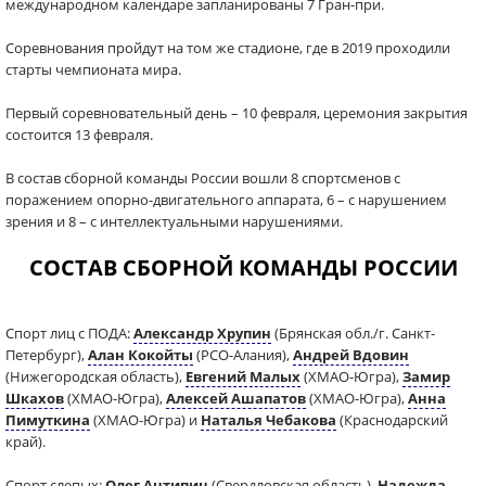
международном календаре запланированы 7 Гран-при.
Соревнования пройдут на том же стадионе, где в 2019 проходили
старты чемпионата мира.
Первый соревновательный день – 10 февраля, церемония закрытия
состоится 13 февраля.
В состав сборной команды России вошли 8 спортсменов с
поражением опорно-двигательного аппарата, 6 – с нарушением
зрения и 8 – с интеллектуальными нарушениями.
СОСТАВ СБОРНОЙ КОМАНДЫ РОССИИ
Спорт лиц с ПОДА:
Александр Хрупин
(Брянская обл./г. Санкт-
Петербург),
Алан Кокойты
(РСО-Алания),
Андрей Вдовин
(Нижегородская область),
Евгений Малых
(ХМАО-Югра),
Замир
Шкахов
(ХМАО-Югра),
Алексей Ашапатов
(ХМАО-Югра),
Анна
Пимуткина
(ХМАО-Югра) и
Наталья Чебакова
(Краснодарский
край).
Спорт слепых:
Олег Антипин
(Свердловская область),
Надежда