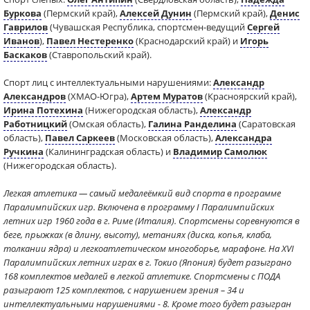
Буркова
(Пермский край),
Алексей Дунин
(Пермский край),
Денис
Гаврилов
(Чувашская Республика, спортсмен-ведущий
Сергей
Иванов
),
Павел Нестеренко
(Краснодарский край) и
Игорь
Баскаков
(Ставропольский край).
Спорт лиц с интеллектуальными нарушениями:
Александр
Александров
(ХМАО-Югра),
Артем Муратов
(Красноярский край),
Ирина Потехина
(Нижегородская область),
Александр
Работницкий
(Омская область),
Галина Ранделина
(Саратовская
область),
Павел Саркеев
(Московская область),
Александра
Ручкина
(Калининградская область) и
Владимир Самолюк
(Нижегородская область).
Легкая атлетика — самый медалеёмкий вид спорта в программе
Паралимпийских игр. Включена в программу I Паралимпийских
летних игр 1960 года в г. Риме (Италия). Спортсмены соревнуются в
беге, прыжках (в длину, высоту), метаниях (диска, копья, клаба,
толкании ядра) и легкоатлетическом многоборье, марафоне. На XVI
Паралимпийских летних играх в г. Токио (Япония) будет разыграно
168 комплектов медалей в легкой атлетике. Спортсмены с ПОДА
разыграют 125 комплектов, с нарушением зрения – 34 и
интеллектуальными нарушениями - 8. Кроме того будет разыгран