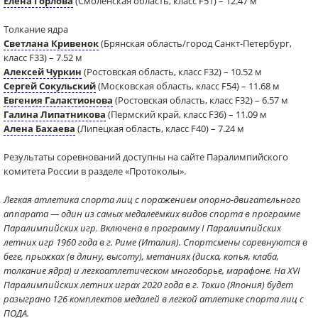
Елена Горлова
(Смоленская область, класс F51) – 12.47 м
Толкание ядра
Светлана Кривенок
(Брянская область/город Санкт-Петербург,
класс F33) – 7.52 м
Алексей Чуркин
(Ростовская область, класс F32) – 10.52 м
Сергей Сокульский
(Московская область, класс F54) – 11.68 м
Евгения Галактионова
(Ростовская область, класс F32) – 6.57 м
Галина Липатникова
(Пермский край, класс F36) – 11.09 м
Алена Бахаева
(Липецкая область, класс F40) – 7.24 м
Результаты соревнований доступны на сайте Паралимпийского
комитета России в разделе «Протоколы».
Легкая атлетика спорта лиц с поражением опорно-двигательного
аппарата — один из самых медалеёмких видов спорта в программе
Паралимпийских игр. Включена в программу I Паралимпийских
летних игр 1960 года в г. Риме (Италия). Спортсмены соревнуются в
беге, прыжках (в длину, высоту), метаниях (диска, копья, клаба,
толкание ядра) и легкоатлетическом многоборье, марафоне. На XVI
Паралимпийских летних играх 2020 года в г. Токио (Япония) будет
разыграно 126 комплектов медалей в легкой атлетике спорта лиц с
ПОДА.