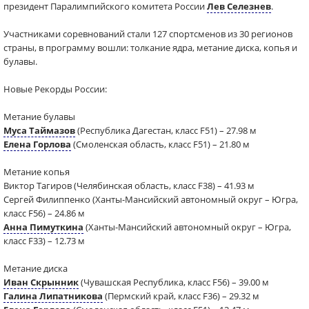
президент Паралимпийского комитета России
Лев Селезнев
.
Участниками соревнований стали 127 спортсменов из 30 регионов
страны, в программу вошли: толкание ядра, метание диска, копья и
булавы.
Новые Рекорды России:
Метание булавы
Муса Таймазов
(Республика Дагестан, класс F51) – 27.98 м
Елена Горлова
(Смоленская область, класс F51) – 21.80 м
Метание копья
Виктор Тагиров (Челябинская область, класс F38) – 41.93 м
Сергей Филиппенко (Ханты-Мансийский автономный округ – Югра,
класс F56) – 24.86 м
Анна Пимуткина
(Ханты-Мансийский автономный округ – Югра,
класс F33) – 12.73 м
Метание диска
Иван Скрынник
(Чувашская Республика, класс F56) – 39.00 м
Галина Липатникова
(Пермский край, класс F36) – 29.32 м