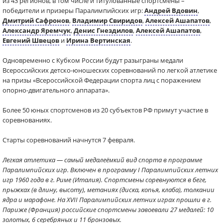
из 43 регионов, в том числе и титулованные спортсмены –
победители и призеры Паралимпийских игр:
Андрей Вдовин
,
Дмитрий Сафронов
,
Владимир Свиридов
,
Алексей Ашапатов
,
Александр Яремчук
,
Денис Гнездилов
,
Алексей Ашапатов
,
Евгений Швецов
и
Ирина Вертинская
.
Одновременно с Кубком России будут разыграны медали
Всероссийских детско-юношеских соревнований по легкой атлетике
на призы «Всероссийской Федерации спорта лиц с поражением
опорно-двигательного аппарата».
Более 50 юных спортсменов из 20 субъектов РФ примут участие в
соревнованиях.
Старты соревнований начнутся 7 февраля.
Легкая атлетика — самый медалеёмкий вид спорта в программе
Паралимпийских игр. Включен в программу I Паралимпийских летних
игр 1960 года в г. Риме (Италия). Спортсмены соревнуются в беге,
прыжках (в длину, высоту), метаниях (диска, копья, клаба), толкании
ядра и марафоне. На XVII Паралимпийских летних играх прошли в г.
Париже (Франция) российские спортсмены завоевали 27 медалей: 10
золотых, 6 серебряных и 11 бронзовых.