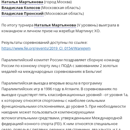
Наталья Мартьянова
(город Москва)
Владислав Колосов
(Московская область)
Владислав Пронский
(Московская область)
По итогу турнира
Наталья Мартьянова
(V уровень) выиграла в
командном и личном призе на жеребце Мартинус ХО.
Результаты соревнований доступны по ссылке:
https://www.fei.org/events/2019_CI_0154/Waregem
Паралимпийский комитет России поздравляет сборную команду
России по конному спорту лиц с ПОДА с завоеванием 2 золотых
медалей на международных соревнованиях в Бельгии!
Паралимпийская выездка впервые вошла в программу
Паралимпийских игр в 1996 году в Атланте. В соревнованиях по
выездке существует пять классификационных уровней - от уровня 1а,
к которому относятся спортсмены с наиболее сильными
функциональными отклонениями, до уровня 5. При необходимости
наездник может пользоваться компенсирующими
вспомогательными средствами, утвержденными Международной
федерацией конного спорта (FEI). К ним относятся специальное
седло, поводья с петлями, резинки для стремени, два хлыста, и т.д.