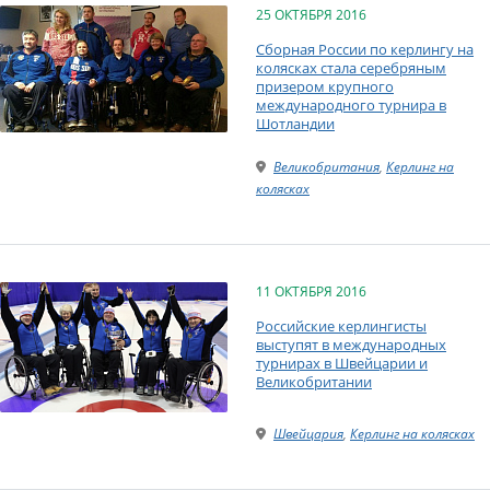
25 ОКТЯБРЯ 2016
Сборная России по керлингу на
колясках стала серебряным
призером крупного
международного турнира в
Шотландии
Великобритания
,
Керлинг на
колясках
11 ОКТЯБРЯ 2016
Российские керлингисты
выступят в международных
турнирах в Швейцарии и
Великобритании
Швейцария
,
Керлинг на колясках