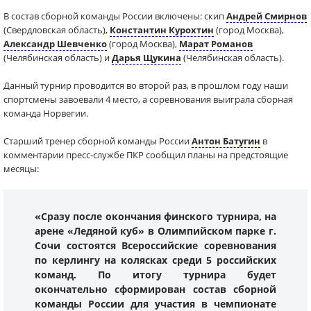
В состав сборной команды России включены: скип
Андрей Смирнов
(Свердловская область),
Константин Курохтин
(город Москва),
Александр Шевченко
(город Москва),
Марат Романов
(Челябинская область) и
Дарья Щукина
(Челябинская область).
Данный турнир проводится во второй раз, в прошлом году наши
спортсмены завоевали 4 место, а соревнования выиграла сборная
команда Норвегии.
Старший тренер сборной команды России
Антон Батугин
в
комментарии пресс-службе ПКР сообщил планы на предстоящие
месяцы:
«Сразу после окончания финского турнира, на
арене «Ледяной куб» в Олимпийском парке г.
Сочи состоятся Всероссийские соревнования
по керлингу на колясках среди 5 российских
команд. По итогу турнира будет
окончательно сформирован состав сборной
команды России для участия в чемпионате