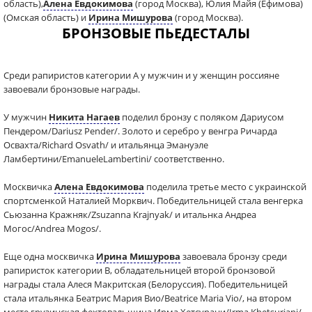
область),
Алена Евдокимова
(город Москва), Юлия Майя (Ефимова)
(Омская область) и
Ирина Мишурова
(город Москва).
БРОНЗОВЫЕ ПЬЕДЕСТАЛЫ
Среди рапиристов категории А у мужчин и у женщин россияне
завоевали бронзовые награды.
У мужчин
Никита Нагаев
поделил бронзу с поляком Дариусом
Пендером/Dariusz Pender/. Золото и серебро у венгра Ричарда
Освахта/Richard Osvath/ и итальянца Эмануэле
Ламбертини/EmanueleLambertini/ соответственно.
Москвичка
Алена Евдокимова
поделила третье место с украинской
спортсменкой Наталией Морквич. Победительницей стала венгерка
Сьюзанна Кражняк/Zsuzanna Krajnyak/ и итальнка Андреа
Могос/Andrea Mogos/.
Еще одна москвичка
Ирина Мишурова
завоевала бронзу среди
рапиристок категории В, обладательницей второй бронзовой
награды стала Алеся Макритская (Белоруссия). Победительницей
стала итальянка Беатрис Мария Вио/Beatrice Maria Vio/, на втором