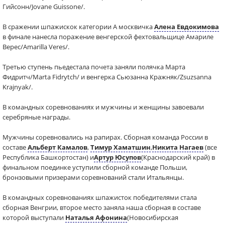
Гийсонн/Jovane Guissone/.
В сражении шпажискок категории А москвичка
Алена Евдокимова
в финале нанесла поражение венгерской фехтовальщице Амариле
Верес/Amarilla Veres/.
Третью ступень пьедестала почета заняли полячка Марта
Фидритч/Marta Fidrytch/ и венгерка Сьюзанна Кражняк/Zsuzsanna
Krajnyak/.
В командных соревнованиях и мужчины и женщины завоевали
серебряные награды.
Мужчины соревновались на рапирах. Сборная команда России в
составе
Альберт Камалов
,
Тимур Хаматшин
,
Никита Нагаев
(все
Республика Башкортостан) и
Артур Юсупов
(Краснодарский край) в
финальном поединке уступили сборной команде Польши,
бронзовыми призерами соревнований стали Итальянцы.
В командных соревнованиях шпажисток победителями стала
сборная Венгрии, второе место заняла наша сборная в составе
которой выступали
Наталья Афонина
(Новосибирская