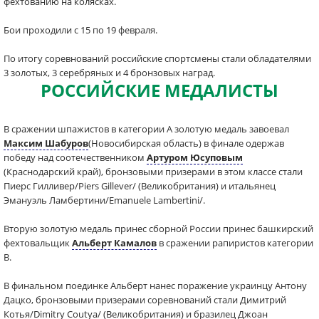
фехтованию на колясках.
Бои проходили с 15 по 19 февраля.
По итогу соревнований российские спортсмены стали обладателями
3 золотых, 3 серебряных и 4 бронзовых наград.
РОССИЙСКИЕ МЕДАЛИСТЫ
В сражении шпажистов в категории А золотую медаль завоевал
Максим Шабуров
(Новосибирская область) в финале одержав
победу над соотечественником
Артуром Юсуповым
(Краснодарский край), бронзовыми призерами в этом классе стали
Пиерс Гилливер/Piers Gillever/ (Великобритания) и итальянец
Эмануэль Ламбертини/Emanuele Lambertini/.
Вторую золотую медаль принес сборной России принес башкирский
фехтовальщик
Альберт Камалов
в сражении рапиристов категории
В.
В финальном поединке Альберт нанес поражение украинцу Антону
Дацко, бронзовыми призерами соревнований стали Димитрий
Котья/Dimitry Coutya/ (Великобритания) и бразилец Джоан