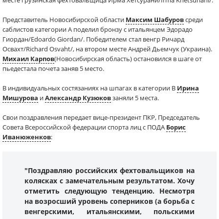
месте грузинская фехтовальщица Ирма Хетсурани/Irma Khetsuriani/.
Представитель Новосибирской области
Максим Шабуров
среди
саблистов категории А поделил бронзу с итальянцем Эдорадо
Гиордан/Edoardo Giordan/. Победителем стал венгр Ричард
Освахт/Richard Osvaht/, на втором месте Андрей Дьемчук (Украина).
Михаил Карпов
(Новосибирская область) остановился в шаге от
пьедестала почета заняв 5 место.
В индивидуальных состязаниях на шпагах в категории В
Ирина
Мишурова
и
Александр Кузюков
заняли 5 места.
Свои поздравления передает вице-президент ПКР, Председатель
Совета Всероссийской федерации спорта лиц с ПОДА
Борис
Иванюженков
:
"Поздравляю российских фехтовальщиков на
колясках с замечательным результатом. Хочу
отметить следующую тенденцию. Несмотря
на возросший уровень соперников (а борьба с
венгерскими, итальянскими, польскими