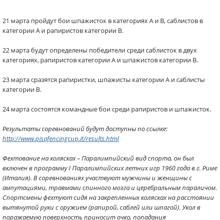
21 марта пройдут бои шпажисток в категориях А и В, саблистов в
категории А и рапиристов категории В.
22 марта будут определены победители среди саблисток в двух
категориях, рапиристов категории А и шпажистов категории В.
23 марта сразятся рапиристки, шпажисты категории А и саблисты
категории В.
24 марта состоятся командные бои среди рапиристов и шпажисток.
Результаты соревнований будут доступны по ссылке:
http://www.pisafencingcup.it/results.html
Фехтование на колясках – Паралимпийский вид спорта, он был
включен в программу I Паралимпийских летних игр 1960 года в г. Риме
(Италия). В соревнованиях участвуют мужчины и женщины с
ампутациями, травмами спинного мозга и церебральным параличом.
Спортсмены фехтуют сидя на закрепленных колясках на расстоянии
вытянутой руки с оружием (рапирой, саблей или шпагой). Укол в
поражаемую поверхность приносит очко, попадания