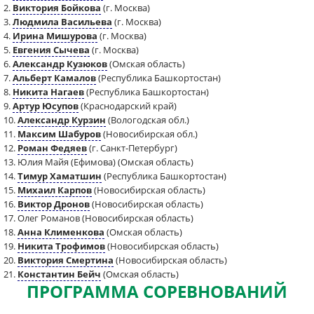
2.
Виктория Бойкова
(г. Москва)
3.
Людмила Васильева
(г. Москва)
4.
Ирина Мишурова
(г. Москва)
5.
Евгения Сычева
(г. Москва)
6.
Александр Кузюков
(Омская область)
7.
Альберт Камалов
(Республика Башкортостан)
8.
Никита Нагаев
(Республика Башкортостан)
9.
Артур Юсупов
(Краснодарский край)
10.
Александр Курзин
(Вологодская обл.)
11.
Максим Шабуров
(Новосибирская обл.)
12.
Роман Федяев
(г. Санкт-Петербург)
13. Юлия Майя (Ефимова) (Омская область)
14.
Тимур Хаматшин
(Республика Башкортостан)
15.
Михаил Карпов
(Новосибирская область)
16.
Виктор Дронов
(Новосибирская область)
17. Олег Романов (Новосибирская область)
18.
Анна Клименкова
(Омская область)
19.
Никита Трофимов
(Новосибирская область)
20.
Виктория Смертина
(Новосибирская область)
21.
Константин Бейч
(Омская область)
ПРОГРАММА СОРЕВНОВАНИЙ