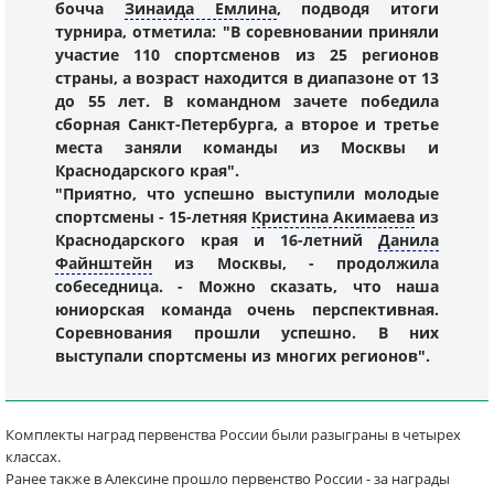
бочча
Зинаида Емлина
, подводя итоги
турнира, отметила: "В соревновании приняли
участие 110 спортсменов из 25 регионов
страны, а возраст находится в диапазоне от 13
до 55 лет. В командном зачете победила
сборная Санкт-Петербурга, а второе и третье
места заняли команды из Москвы и
Краснодарского края".
"Приятно, что успешно выступили молодые
спортсмены - 15-летняя
Кристина Акимаева
из
Краснодарского края и 16-летний
Данила
Файнштейн
из Москвы, - продолжила
собеседница. - Можно сказать, что наша
юниорская команда очень перспективная.
Соревнования прошли успешно. В них
выступали спортсмены из многих регионов".
Комплекты наград первенства России были разыграны в четырех
классах.
Ранее также в Алексине прошло первенство России - за награды