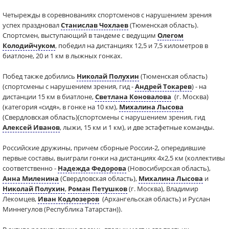
Четырежды в соревнованиях спортсменов с нарушением зрения
успех праздновал
Станислав Чохлаев
(Тюменская область).
Спортсмен, выступающий в тандеме с ведущим
Олегом
Колодийчуком
, победил на дистанциях 12,5 и 7,5 километров в
биатлоне, 20 и 1 км в лыжных гонках.
Побед также добились
Николай Полухин
(Тюменская область)
(спортсмены с нарушением зрения, гид -
Андрей Токарев
) - на
дистанции 15 км в биатлоне,
Светлана Коновалова
(г. Москва)
(категория «сидя», в гонке на 10 км),
Михалина Лысова
(Свердловская область)(спортсмены с нарушением зрения, гид
Алексей Иванов
, лыжи, 15 км и 1 км), и две эстафетные команды.
Российские дружины, причем сборные России-2, опередившие
первые составы, выиграли гонки на дистанциях 4х2,5 км (коллективы
соответственно -
Надежда Федорова
(Новосибирская область),
Анна Миленина
(Свердловская область),
Михалина Лысова
и
Николай Полухин
,
Роман Петушков
(г. Москва), Владимир
Лекомцев,
Иван Кодлозеров
(Архангельская область) и Руслан
Миннегулов (Республика Татарстан)).