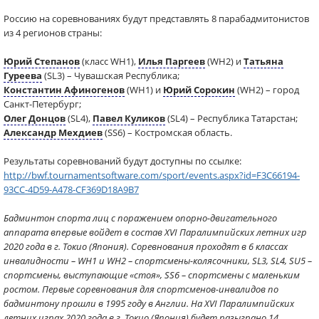
Россию на соревнованиях будут представлять 8 парабадмитонистов
из 4 регионов страны:
Юрий Степанов
(класс WH1),
Илья Паргеев
(WH2) и
Татьяна
Гуреева
(SL3) – Чувашская Республика;
Константин Афиногенов
(WH1) и
Юрий Сорокин
(WH2) – город
Санкт-Петербург;
Олег Донцов
(SL4),
Павел Куликов
(SL4) – Республика Татарстан;
Александр Мехдиев
(SS6) – Костромская область.
Результаты соревнований будут доступны по ссылке:
http://bwf.tournamentsoftware.com/sport/events.aspx?id=F3C66194-
93CC-4D59-A478-CF369D18A9B7
Бадминтон спорта лиц с поражением опорно-двигательного
аппарата впервые войдет в состав XVI Паралимпийских летних игр
2020 года в г. Токио (Япония). Соревнования проходят в 6 классах
инвалидности – WH1 и WH2 – спортсмены-колясочники, SL3, SL4, SU5 –
спортсмены, выступающие «стоя», SS6 – спортсмены с маленьким
ростом. Первые соревнования для спортсменов-инвалидов по
бадминтону прошли в 1995 году в Англии. На XVI Паралимпийских
летних играх 2020 года в г. Токио (Япония) будет разыграно 14