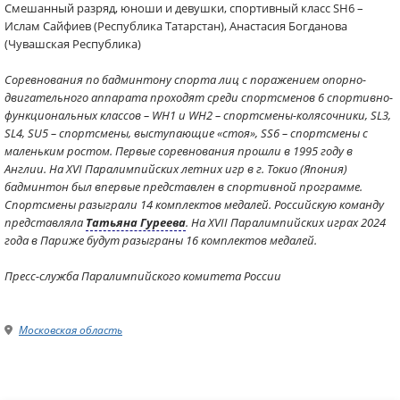
Смешанный разряд, юноши и девушки, спортивный класс SH6 –
Ислам Сайфиев (Республика Татарстан), Анастасия Богданова
(Чувашская Республика)
Соревнования по бадминтону спорта лиц с поражением опорно-
двигательного аппарата проходят среди спортсменов 6 спортивно-
функциональных классов – WH1 и WH2 – спортсмены-колясочники, SL3,
SL4, SU5 – спортсмены, выступающие «стоя», SS6 – спортсмены с
маленьким ростом. Первые соревнования прошли в 1995 году в
Англии. На XVI Паралимпийских летних игр в г. Токио (Япония)
бадминтон был впервые представлен в спортивной программе.
Спортсмены разыграли 14 комплектов медалей. Российскую команду
представляла
Татьяна Гуреева
. На XVII Паралимпийских играх 2024
года в Париже будут разыграны 16 комплектов медалей.
Пресс-служба Паралимпийского комитета России
Московская область