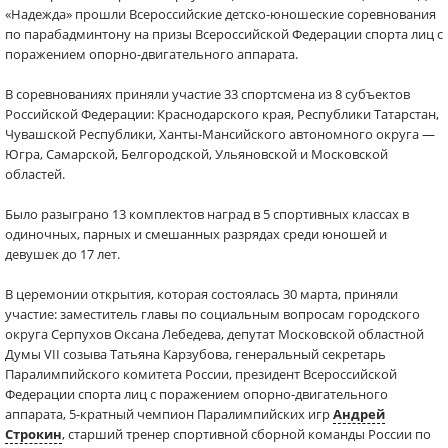
«Надежда» прошли Всероссийские детско-юношеские соревнования
по парабадминтону на призы Всероссийской Федерации спорта лиц с
поражением опорно-двигательного аппарата.
В соревнованиях приняли участие 33 спортсмена из 8 субъектов
Российской Федерации: Краснодарского края, Республики Татарстан,
Чувашской Республики, Ханты-Мансийского автономного округа —
Югра, Самарской, Белгородской, Ульяновской и Московской
областей.
Было разыграно 13 комплектов наград в 5 спортивных классах в
одиночных, парных и смешанных разрядах среди юношей и
девушек до 17 лет.
В церемонии открытия, которая состоялась 30 марта, приняли
участие: заместитель главы по социальным вопросам городского
округа Серпухов Оксана Лебедева, депутат Московской областной
Думы VII созыва Татьяна Карзубова, генеральный секретарь
Паралимпийского комитета России, президент Всероссийской
Федерации спорта лиц с поражением опорно-двигательного
аппарата, 5-кратный чемпион Паралимпийских игр
Андрей
Строкин
, старший тренер спортивной сборной команды России по