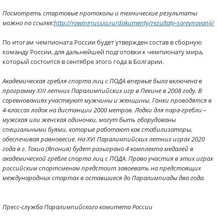
Посмотреть стартовые протоколы и технические результаты
можно по ссылке:
http://rowingrussia.ru/dokumenty/rezultaty-sorevnovanij/
По итогам чемпионата России будет утвержден состав в сборную
команду России, для дальнейшей подготовки к чемпионату мира,
который состоится в сентябре этого года в Болгарии.
Академическая гребля спорта лиц с ПОДА впервые была включена в
программу XIII летних Паралимпийских игр в Пекине в 2008 году. В
соревнованиях участвуют мужчины и женщины. Гонки проводятся в
4-классах лодок на дистанции 2000 метров. Лодки для пара-гребли –
мужская или женская одиночки, могут быть оборудованы
специальными буями, которые работают как стабилизаторы,
обеспечивая равновесие. На XVI Паралимпийских летних играх 2020
года в г. Токио (Япония) будет разыграно 4 комплекта медалей в
академической гребле спорта лиц с ПОДА. Право участия в этих играх
российским спортсменам предстоит завоевать на предстоящих
международных стартах в оставшиеся до Паралимпиады два года.
Пресс-служба Паралимпийского комитета России