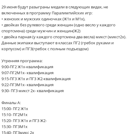
29 июня будут разыграны медали в следующих видах, не
включенных в программу Паралимпийских игр:
• женских и мужских одиночках (Ж1х и М1х),
• двойках без рулевого среди женщин (одно весло у каждого
спортсмена) среди мужчин и женщин(Ж2)
• двойка парная (у каждого спортсмена два весла) микст (микст2х).
Данные экипажи выступают в классах ПГ2 (гребок руками и
корпусом) и ПГ3(гребок с полным подъездом)
Утренняя программа:
9:00-ПГ2 Ж1х-квалификация
9:07-ПГ2М1x- квалификация
9:15-ПГ3 Ж1х и ПГ3 Ж2-квалификация
9:22-ПГ3М1x- квалификация
9:30- ПГ3 микст 2x- квалификация
Финалы А:
15:00- ПГ2 Ж1х
15:10- ПГ2М1x
15:20- ПГ3 Ж1х и ПГ3 Ж2-
15:30- ПГ3М1x
15:40- ПГ3микс 2x