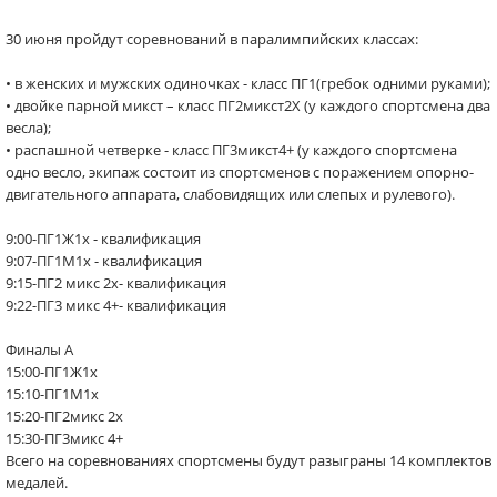
30 июня пройдут соревнований в паралимпийских классах:
• в женских и мужских одиночках - класс ПГ1(гребок одними руками);
• двойке парной микст – класс ПГ2микст2Х (у каждого спортсмена два
весла);
• распашной четверке - класс ПГ3микст4+ (у каждого спортсмена
одно весло, экипаж состоит из спортсменов с поражением опорно-
двигательного аппарата, слабовидящих или слепых и рулевого).
9:00-ПГ1Ж1x - квалификация
9:07-ПГ1М1x - квалификация
9:15-ПГ2 микс 2х- квалификация
9:22-ПГ3 микс 4+- квалификация
Финалы А
15:00-ПГ1Ж1x
15:10-ПГ1М1x
15:20-ПГ2микс 2х
15:30-ПГ3микс 4+
Всего на соревнованиях спортсмены будут разыграны 14 комплектов
медалей.