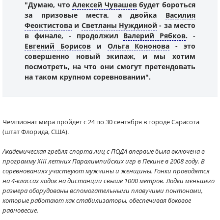
"Думаю, что
Алексей Чувашев
будет бороться
за призовые места, а двойка
Василия
Феоктистова
и
Светланы Нуждиной
- за место
в финале, - продолжил
Валерий Рябков
. -
Евгений Борисов
и
Ольга Кононова
- это
совершенно новый экипаж, и мы хотим
посмотреть, на что они смогут претендовать
на таком крупном соревновании".
Чемпионат мира пройдет с 24 по 30 сентября в городе Сарасота
(штат Флорида, США).
Академическая гребля спорта лиц с ПОДА впервые была включена в
программу XIII летних Паралимпийских игр в Пекине в 2008 году. В
соревнованиях участвуют мужчины и женщины. Гонки проводятся
на 4-классах лодок на дистанции свыше 1000 метров. Лодки меньшего
размера оборудованы вспомогательными плавучими понтонами,
которые работают как стабилизаторы, обеспечивая боковое
равновесие.