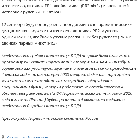
и женских одиночках PR1, двойке микст (PR2mix2x) и распашной
четверке с рулевым (PR3mix4+).
12 сентября будут определены победители в «непаралимпийских»
дисциплинах – мужских и женских одиночках PR2, мужских
одиночках PR3, двойках мужских распашных без рулевого (PR3) и
двойках парных микст (PR3).
Академическая гребля спорта лиц с ПОДА впервые была включена в
программу XIII летних Паралимпийских игр в Пекине в 2008 году. В
соревнованиях участвуют мужчины и женщины. Гонки проводятся в
4-классах лодок на дистанции 2000 метров. Лодки для пара-гребли –
мужская или женская одиночки, могут быть оборудованы
специальными буями, которые работают как стабилизаторы,
обеспечивая равновесие. На XVI Паралимпийских летних играх 2020
года в г. Токио (Япония) будет разыграно 4 комплекта медалей в
академической гребле спорта лиц с ПОДА.
Пресс-служба Паралимпийского комитета России
Республика Татарстан