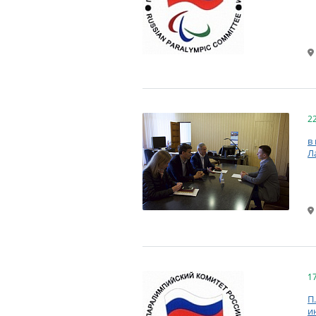
2
в
Л
1
П
и