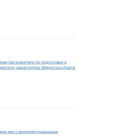
ании Оргкомитета по подготовке и
митета, заместитель Министра спорта
еди лиц с интеллектуальными