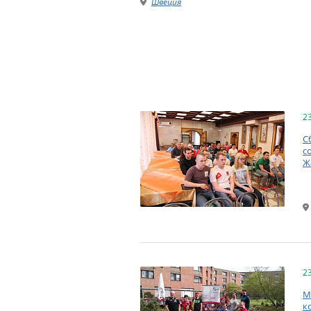
Швеция
2
С
с
Ж
2
М
к