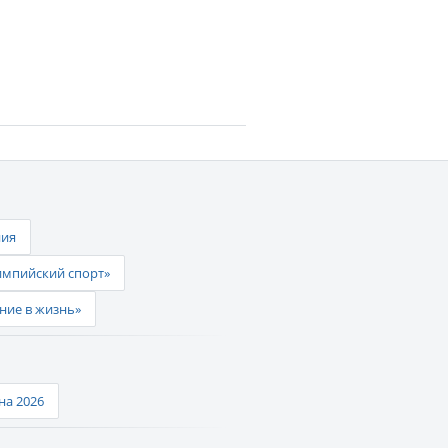
ния
импийский спорт»
ние в жизнь»
а 2026