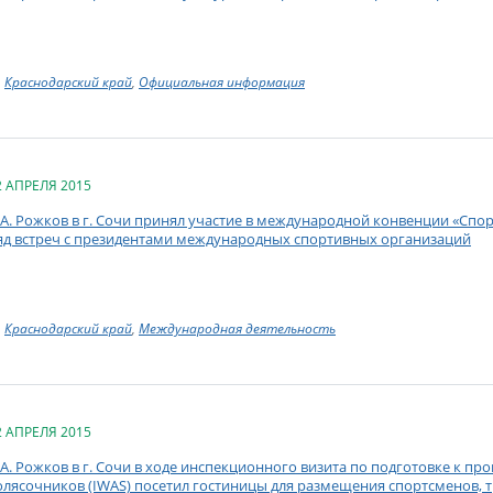
Краснодарский край
,
Официальная информация
2 АПРЕЛЯ 2015
.А. Рожков в г. Сочи принял участие в международной конвенции «Спор
яд встреч с президентами международных спортивных организаций
Краснодарский край
,
Международная деятельность
2 АПРЕЛЯ 2015
.А. Рожков в г. Сочи в ходе инспекционного визита по подготовке к п
олясочников (IWAS) посетил гостиницы для размещения спортсменов, 