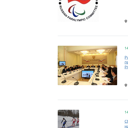
1
Р
п
Р
1
С
н