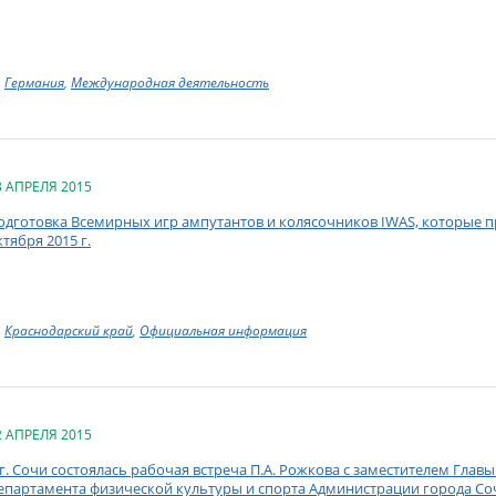
Германия
,
Международная деятельность
3 АПРЕЛЯ 2015
одготовка Всемирных игр ампутантов и колясочников IWAS, которые про
ктября 2015 г.
Краснодарский край
,
Официальная информация
2 АПРЕЛЯ 2015
 г. Сочи состоялась рабочая встреча П.А. Рожкова с заместителем Глав
епартамента физической культуры и спорта Администрации города Со