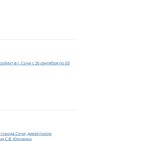
йдут в г. Сочи с 26 сентября по 03
ы города Сочи, директором
чи С.В. Юрченко