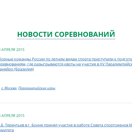
НОВОСТИ СОРЕВНОВАНИЙ
3 АПРЕЛЯ 2015
борные команды России по летним видам спорта приступили к подго
оревнованиям, где разыгрываются квоты на участие в XV Паралимпийских
анейро (Бразилия)
г. Москва
,
Паралимпийские игры
3 АПРЕЛЯ 2015
.Б. Терентьев в г. Бонне принял участие в работе Совета спортсмено
омитета