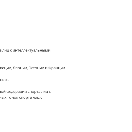
та лиц с интеллектуальными
Швеции, Японии, Эстонии и Франции.
ссах.
ой федерации спорта лиц с
х гонок спорта лиц с