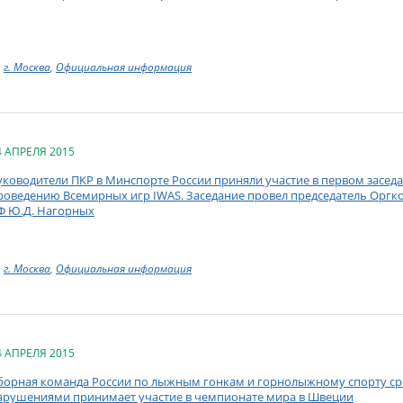
г. Москва
,
Официальная информация
4 АПРЕЛЯ 2015
уководители ПКР в Минспорте России приняли участие в первом засед
роведению Всемирных игр IWAS. Заседание провел председатель Оргко
Ф Ю.Д. Нагорных
г. Москва
,
Официальная информация
4 АПРЕЛЯ 2015
борная команда России по лыжным гонкам и горнолыжному спорту ср
арушениями принимает участие в чемпионате мира в Швеции