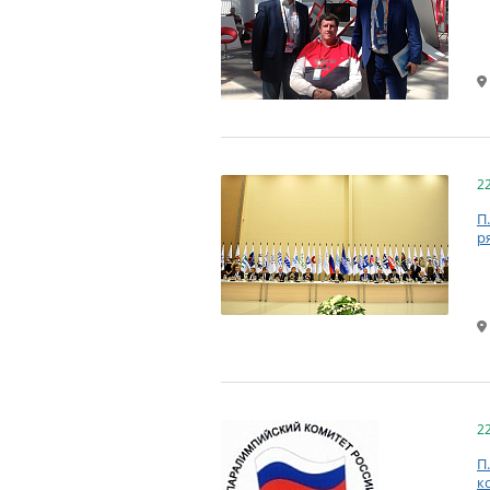
2
П
р
2
П
к