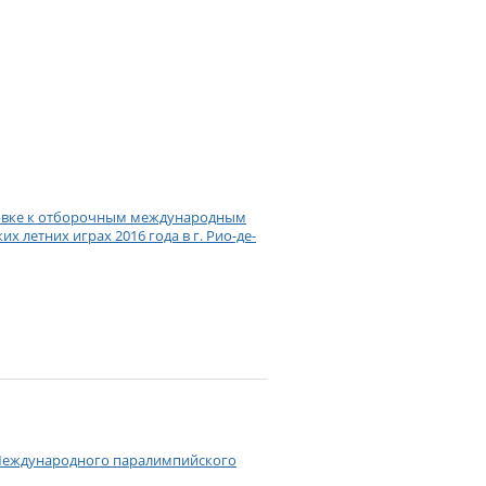
товке к отборочным международным
 летних играх 2016 года в г. Рио-де-
в Международного паралимпийского