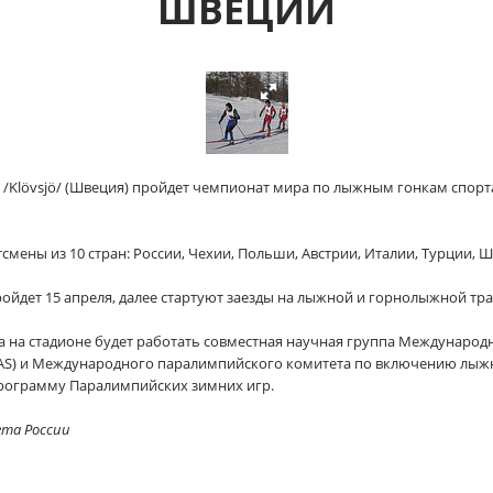
ШВЕЦИИ
всъё /Klövsjö/ (Швеция) пройдет чемпионат мира по лыжным гонкам спор
смены из 10 стран: России, Чехии, Польши, Австрии, Италии, Турции, 
йдет 15 апреля, далее стартуют заезды на лыжной и горнолыжной тра
 на стадионе будет работать совместная научная группа Международн
S) и Международного паралимпийского комитета по включению лыжны
рограмму Паралимпийских зимних игр.
ета России