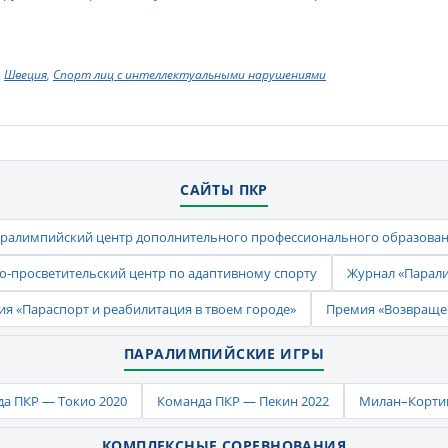
Швеция
,
Спорт лиц с интеллектуальными нарушениями
САЙТЫ ПКР
ралимпийский центр дополнительного профессионального образова
-просветительский центр по адаптивному спорту
Журнал «Парал
ия «Параспорт и реабилитация в твоем городе»
Премия «Возвраще
ПАРАЛИМПИЙСКИЕ ИГРЫ
а ПКР — Токио 2020
Команда ПКР — Пекин 2022
Милан–Кортин
КОМПЛЕКСНЫЕ СОРЕВНОВАНИЯ