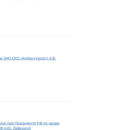
м ЗАО СКО «Адлер-курорт» А.В.
ссии при Президенте РФ по делам
РФ А.Ю. Левицкой