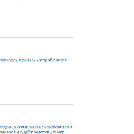
таккорд», в рамках которой провел
роведению Всемирных игр ампутантов и
тренеров и судей предстоящих Игр