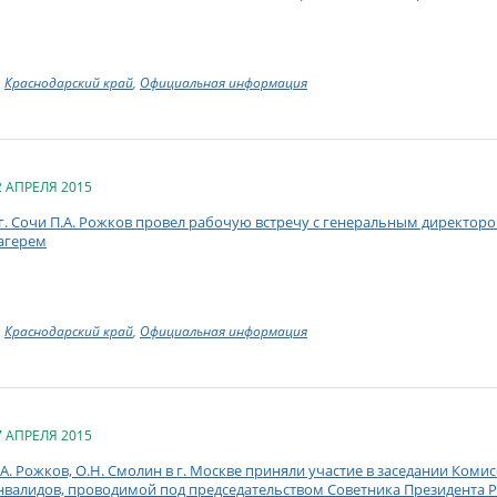
Краснодарский край
,
Официальная информация
2 АПРЕЛЯ 2015
 г. Сочи П.А. Рожков провел рабочую встречу с генеральным директоро
агерем
Краснодарский край
,
Официальная информация
7 АПРЕЛЯ 2015
.А. Рожков, О.Н. Смолин в г. Москве приняли участие в заседании Коми
нвалидов, проводимой под председательством Советника Президента 