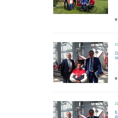
2
П
о
2
В
Д